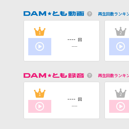
再生回数ランキ
1
2
----
回
----
再生回数ランキ
1
2
----
回
----