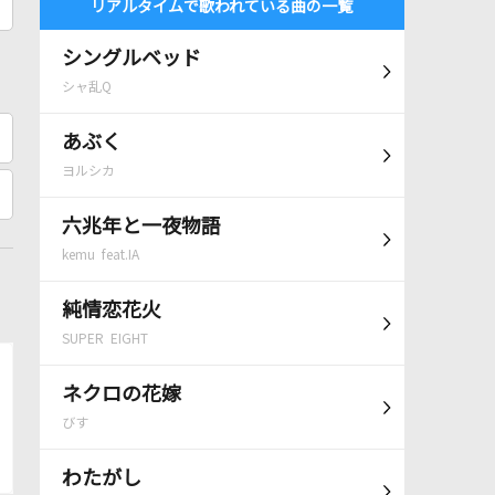
リアルタイムで歌われている曲の一覧
シングルベッド
シャ乱Q
あぶく
ヨルシカ
六兆年と一夜物語
kemu feat.IA
純情恋花火
SUPER EIGHT
ネクロの花嫁
びす
わたがし