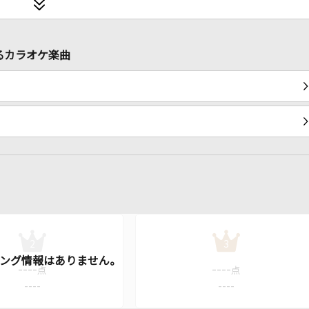
るカラオケ楽曲
2
3
----
----
点
点
----
----