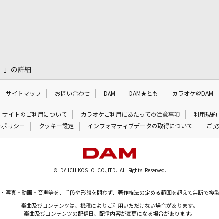
功」」の詳細
サイトマップ
お問い合わせ
DAM
DAM★とも
カラオケ＠DAM
サイトのご利用について
カラオケご利用にあたっての注意事項
利用規約
ーポリシー
クッキー設定
インフォマティブデータの取得について
ご契
© DAIICHIKOSHO CO.,LTD. All Rights Reserved.
・写真・動画・音声等を、手段や形態を問わず、著作権法の定める範囲を超えて無断で複
楽曲及びコンテンツは、機種によりご利用いただけない場合があります。
楽曲及びコンテンツの配信日、配信内容が変更になる場合があります。