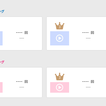
ング
3
----
----
回
回
----
----
ング
3
----
----
回
回
----
----