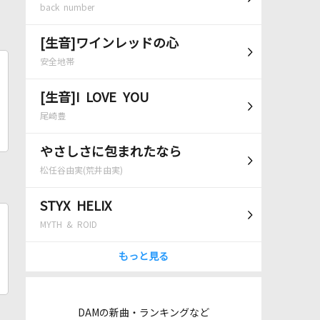
back number
[生音]ワインレッドの心
安全地帯
[生音]I LOVE YOU
尾崎豊
やさしさに包まれたなら
松任谷由実(荒井由実)
STYX HELIX
MYTH & ROID
もっと見る
DAMの新曲・ランキングなど