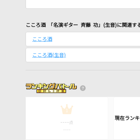
こころ酒 「名演ギター 斉藤 功」(生音)に関連す
こころ酒
こころ酒(生音)
1
----
点
----