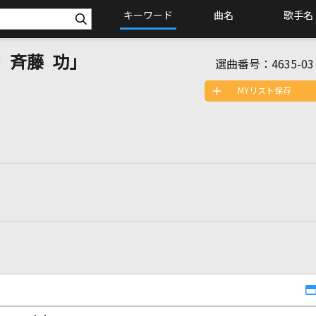
キーワード
曲名
歌手名
 斉藤 功」
選曲番号：
4635-03
MYリスト保存