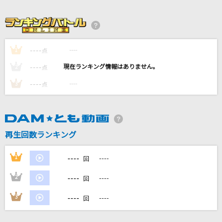
Lemon
米津玄師
I(ビデオクリップバージョン)
----
----
1
点
BUMP OF CHICKEN
----
----
2
点
ホワイトノイズ
----
----
3
点
Official髭男dism
愛をとりもどせ!!
クリスタルキング
再生回数ランキング
もっと見る
----
1
----
回
----
2
----
回
DAMの新曲・ランキングなど
カラオケ最新情報をチェック！
----
3
----
回