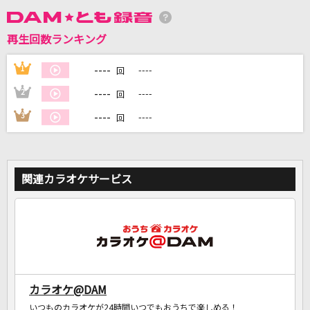
再生回数ランキング
DAMに会員登録・ログインして
カラオケをもっと楽しもう！
----
1
----
回
----
2
----
回
----
3
----
回
自宅でカラオケ歌い放題！
家族や友達と一緒に！練習にも！
関連カラオケサービス
カラオケ@DAM
いつものカラオケが24時間いつでもおうちで楽しめる！