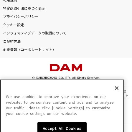
利用規約
特定商取引法に基づく表示
プライバシーポリシー
クッキー設定
インフォマティブデータの取得について
ご契約方法
企業情報（コーポレートサイト）
© DAIICHIKOSHO CO.,LTD. All Rights Reserved.
このサイトに掲載されている一切の文章・画像・写真・動画・音声等を、手段や形態
を問わず、著作権法の定める範囲を超えて無断で複製、転載、ファイル化などすること
We use cookies to improve your experience on our
を禁じます。
website, to personalize content and ads and to analyze
our traffic. Please click [Cookie Settings] to customize
楽曲及びコンテンツは、機種によりご利用いただけない場合があります。
your cookie settings on our website.
楽曲及びコンテンツの配信日、配信内容が変更になる場合があります。
楽曲によりMYリスト保存ができない場合があります。
Accept All Cookies
JASRAC許諾番号