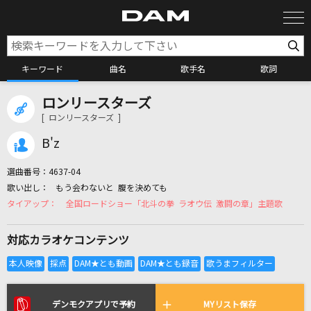
キーワード
曲名
歌手名
歌詞
ロンリースターズ
カラオケ検索
[ ロンリースターズ ]
B'z
カラオケ店舗検索
選曲番号：
4637-04
もう会わないと 腹を決めても
カラオケリクエスト
全国ロードショー「北斗の拳 ラオウ伝 激闘の章」主題歌
対応カラオケコンテンツ
全国りれき
リアルタイムで歌われている曲の一覧
デンモクアプリで予約
MYリスト保存