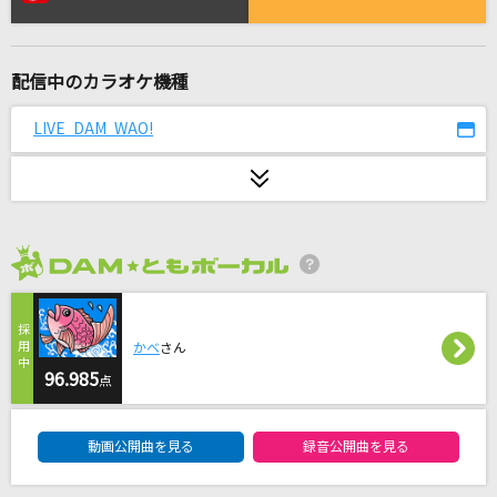
[生音]Super Girl
レベッカ
配信中のカラオケ機種
Dragon Night
SEKAI NO OWARI(世界の終わり)
LIVE DAM WAO!
[生音]高嶺の花子さん
back number
セレナーデ
2026年8月度
なとり
ええじゃないか
かべ
さん
WEST.
96.985
点
DAM★ともボーカルエントリーランキング
#あくあ色ぱれっと
動画公開曲を見る
録音公開曲を見る
湊あくあ