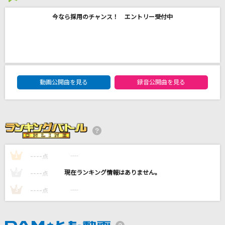
おねがいダーリン
今なら採用のチャンス！ エントリー受付中
松下
島人ぬ宝
BEGIN
DAM★ともボーカルエントリーランキング
動画公開曲を見る
録音公開曲を見る
銀の龍の背に乗って
中島みゆき
[生音]長い夜
松山千春
----
----
1
点
もっと見る
----
----
2
点
----
----
3
点
DAMの新曲・ランキングなど
カラオケ最新情報をチェック！