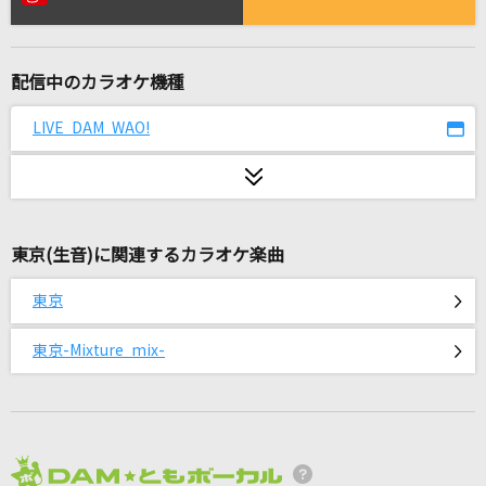
1986年のマリリン
本田美奈子
配信中のカラオケ機種
[生音]Crazy For You [クレイジー・フォー・ユ
ー]
LIVE DAM WAO!
Madonna
2020
あいみょんメドレー
東京(生音)に関連するカラオケ楽曲
[生音]僕が一番欲しかったもの
東京
槇原敬之(Makihara)
東京-Mixture mix-
イイじゃん
M!LK
[生音]カブトムシ
aiko
2026年8月度