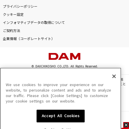
プライバシーポリシー
クッキー設定
インフォマティブデータの取得について
ご契約方法
企業情報（コーポレートサイト）
© DAIICHIKOSHO CO.,LTD. All Rights Reserved.
このサイトに掲載されている一切の文章・画像・写真・動画・音声等を、手段や形態
を問わず、著作権法の定める範囲を超えて無断で複製、転載、ファイル化などすること
We use cookies to improve your experience on our
を禁じます。
website, to personalize content and ads and to analyze
our traffic. Please click [Cookie Settings] to customize
楽曲及びコンテンツは、機種によりご利用いただけない場合があります。
your cookie settings on our website.
楽曲及びコンテンツの配信日、配信内容が変更になる場合があります。
楽曲によりMYリスト保存ができない場合があります。
Accept All Cookies
JASRAC許諾番号
6602250213Y31015 6602250112Y38026 6602250240Y31015
6602250241Y45122