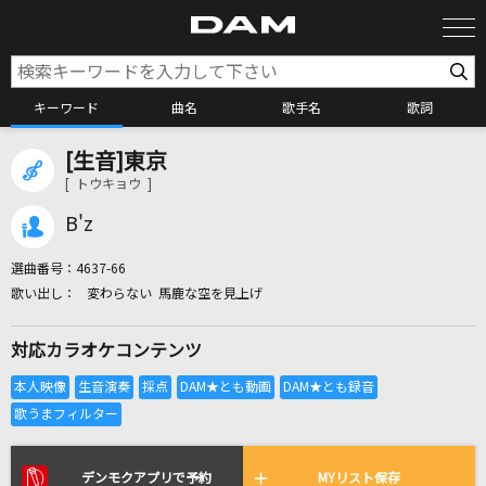
キーワード
曲名
歌手名
歌詞
[生音]東京
カラオケ検索
[ トウキョウ ]
B'z
カラオケ店舗検索
選曲番号：
4637-66
変わらない 馬鹿な空を見上げ
カラオケリクエスト
対応カラオケコンテンツ
全国りれき
リアルタイムで歌われている曲の一覧
デンモクアプリで予約
MYリスト保存