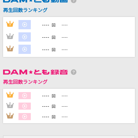
再生回数ランキング
DAMに会員登録・ログインして
----
1
----
回
カラオケをもっと楽しもう！
----
2
----
回
----
3
----
回
自宅でカラオケ歌い放題！
家族や友達と一緒に！練習にも！
再生回数ランキング
----
1
----
回
----
2
----
回
----
3
----
回