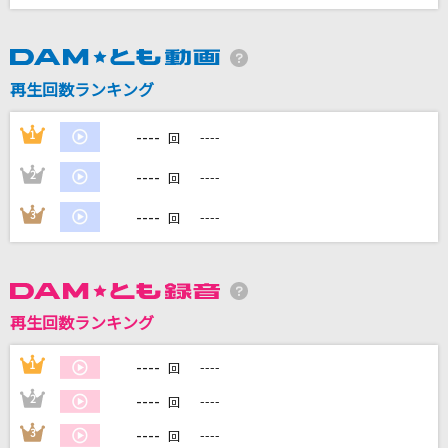
再生回数ランキング
DAMに会員登録・ログインして
カラオケをもっと楽しもう！
----
1
----
回
----
2
----
回
----
3
----
回
自宅でカラオケ歌い放題！
家族や友達と一緒に！練習にも！
再生回数ランキング
----
1
----
回
----
2
----
回
----
3
----
回