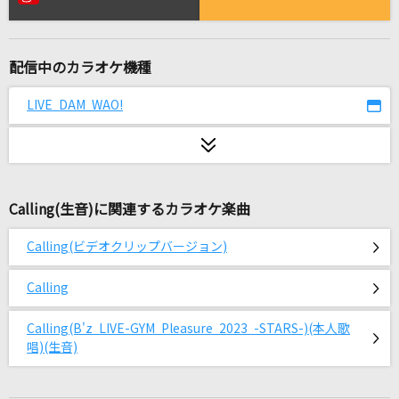
生きてる生きてく(ドラえもんアニメバージョン)
福山雅治
配信中のカラオケ機種
残響散歌
Aimer(エメ)
LIVE DAM WAO!
あなたに逢いたくて2004
松田聖子
Calling(生音)に関連するカラオケ楽曲
Endless Game
嵐(アラシ)
Calling(ビデオクリップバージョン)
[生音]Laughter
Calling
Official髭男dism
Calling(B'z LIVE-GYM Pleasure 2023 -STARS-)(本人歌
Aitai
唱)(生音)
加藤ミリヤ