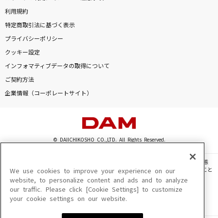
利用規約
特定商取引法に基づく表示
プライバシーポリシー
クッキー設定
インフォマティブデータの取得について
ご契約方法
企業情報（コーポレートサイト）
© DAIICHIKOSHO CO.,LTD. All Rights Reserved.
このサイトに掲載されている一切の文章・画像・写真・動画・音声等を、手段や形態
を問わず、著作権法の定める範囲を超えて無断で複製、転載、ファイル化などすること
We use cookies to improve your experience on our
を禁じます。
website, to personalize content and ads and to analyze
our traffic. Please click [Cookie Settings] to customize
楽曲及びコンテンツは、機種によりご利用いただけない場合があります。
your cookie settings on our website.
楽曲及びコンテンツの配信日、配信内容が変更になる場合があります。
楽曲によりMYリスト保存ができない場合があります。