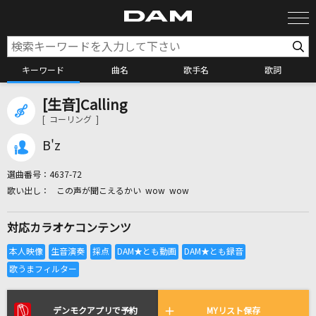
キーワード
曲名
歌手名
歌詞
[生音]Calling
カラオケ検索
[ コーリング ]
B'z
カラオケ店舗検索
選曲番号：
4637-72
この声が聞こえるかい wow wow
カラオケリクエスト
対応カラオケコンテンツ
全国りれき
リアルタイムで歌われている曲の一覧
デンモクアプリで予約
MYリスト保存