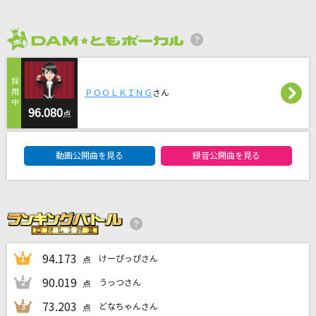
大きな古時計
平井堅
2026年8月度
Do You Hear The People Sing? (Nipponglish
ver.) [民衆の歌]
ＰＯＯＬＫＩＮＧ
さん
Aaron Tveit/Eddie Redmayne/Students/Les Miserables Cast
96.080
点
[オリカラ]離したくはない 1992/4/23新宿日清
DAM★ともボーカルエントリーランキング
パワーステーション
動画公開曲を見る
録音公開曲を見る
T-BOLAN
プラネタリウム
大塚 愛
もっと見る
94.173
けーぴっぴさん
1
点
90.019
うっつさん
2
点
DAMの新曲・ランキングなど
カラオケ最新情報をチェック！
73.203
どなちゃんさん
3
点