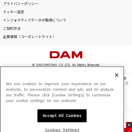
プライバシーポリシー
クッキー設定
インフォマティブデータの取得について
ご契約方法
企業情報（コーポレートサイト）
© DAIICHIKOSHO CO.,LTD. All Rights Reserved.
このサイトに掲載されている一切の文章・画像・写真・動画・音声等を、手段や形態
を問わず、著作権法の定める範囲を超えて無断で複製、転載、ファイル化などすること
We use cookies to improve your experience on our
を禁じます。
website, to personalize content and ads and to analyze
our traffic. Please click [Cookie Settings] to customize
楽曲及びコンテンツは、機種によりご利用いただけない場合があります。
your cookie settings on our website.
楽曲及びコンテンツの配信日、配信内容が変更になる場合があります。
楽曲によりMYリスト保存ができない場合があります。
Accept All Cookies
JASRAC許諾番号
6602250213Y31015 6602250112Y38026 6602250240Y31015
6602250241Y45122
Cookies Settings