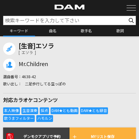
キーワード
曲名
歌手名
歌詞
[生音]エソラ
カラオケ検索
[ エソラ ]
Mr.Children
カラオケ店舗検索
選曲番号：
4638-42
二足歩行してる空っぽの
カラオケリクエスト
対応カラオケコンテンツ
全国りれき
リアルタイムで歌われている曲の一覧
デンモクアプリで予約
MYリスト保存