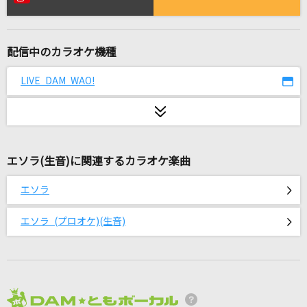
情熱
UA(ううあ)
配信中のカラオケ機種
[生音]ブルーベリー・ナイツ
マカロニえんぴつ
LIVE DAM WAO!
[生音]ヒロイン
back number
エソラ(生音)に関連するカラオケ楽曲
踊り子
Vaundy
エソラ
[生音]勝手にしやがれ
エソラ (プロオケ)(生音)
沢田研二
きっと大丈夫
Little Glee Monster
2026年8月度