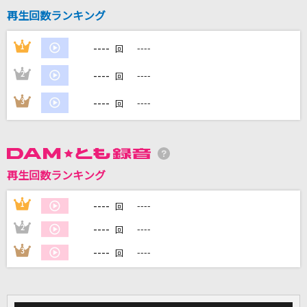
再生回数ランキング
DAMに会員登録・ログインして
----
1
----
回
カラオケをもっと楽しもう！
----
2
----
回
----
3
----
回
自宅でカラオケ歌い放題！
家族や友達と一緒に！練習にも！
再生回数ランキング
----
1
----
回
----
2
----
回
----
3
----
回