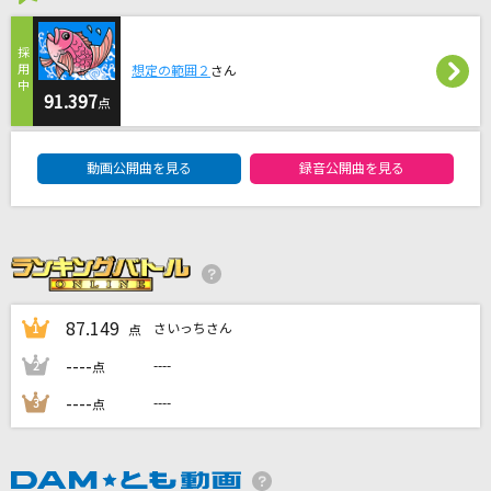
[生音]HALF
女王蜂
想定の範囲２
さん
このまま君だけを奪い去りたい
91.397
点
DEEN
DAM★ともボーカルエントリーランキング
動画公開曲を見る
録音公開曲を見る
ultra魂
ずっと真夜中でいいのに。
[生音]闘う戦士たちへ愛を込めて
サザンオールスターズ
87.149
さいっちさん
1
点
もっと見る
----
----
2
点
----
----
3
点
DAMの新曲・ランキングなど
カラオケ最新情報をチェック！