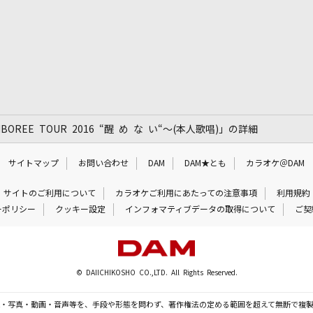
BOREE TOUR 2016 “醒 め な い“～(本人歌唱)」の詳細
サイトマップ
お問い合わせ
DAM
DAM★とも
カラオケ＠DAM
サイトのご利用について
カラオケご利用にあたっての注意事項
利用規約
ーポリシー
クッキー設定
インフォマティブデータの取得について
ご契
© DAIICHIKOSHO CO.,LTD. All Rights Reserved.
・写真・動画・音声等を、手段や形態を問わず、著作権法の定める範囲を超えて無断で複