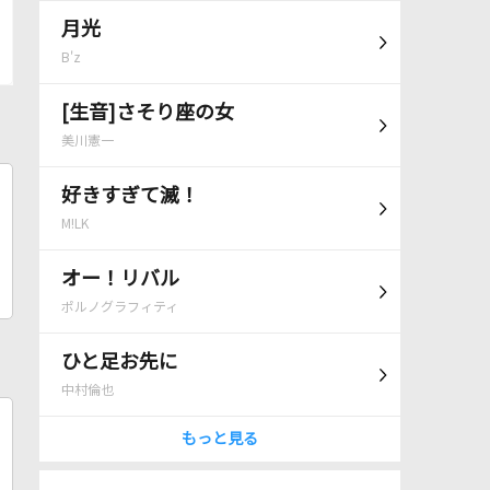
月光
B'z
[生音]さそり座の女
美川憲一
好きすぎて滅！
M!LK
オー！リバル
ポルノグラフィティ
ひと足お先に
中村倫也
もっと見る