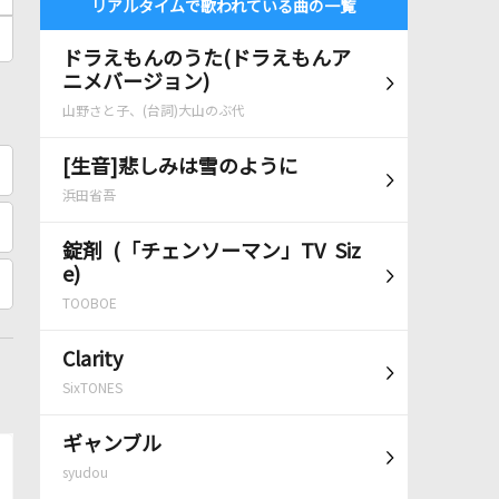
リアルタイムで歌われている曲の一覧
ドラえもんのうた(ドラえもんア
ニメバージョン)
山野さと子、(台詞)大山のぶ代
[生音]悲しみは雪のように
浜田省吾
錠剤 (「チェンソーマン」TV Siz
e)
TOOBOE
Clarity
SixTONES
ギャンブル
syudou