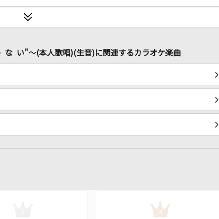
"醒 め な い"～(本人歌唱)(生音)に関連するカラオケ楽曲
2
3