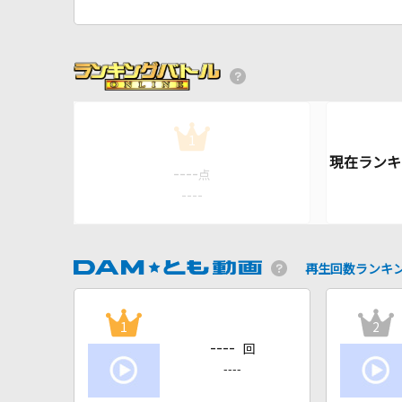
1
----
点
----
再生回数ランキ
1
2
----
回
----