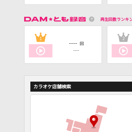
再生回数ランキ
1
2
----
回
----
カラオケ店舗検索