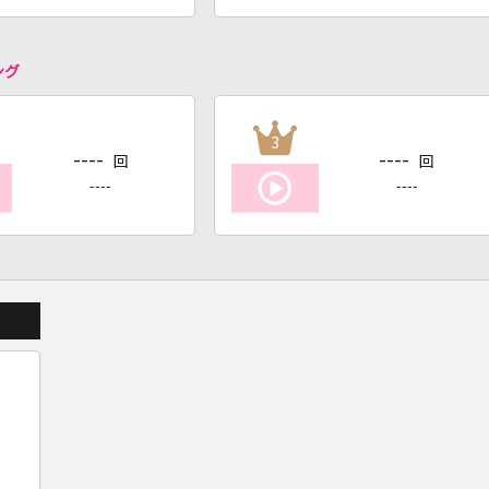
ング
3
----
----
回
回
----
----