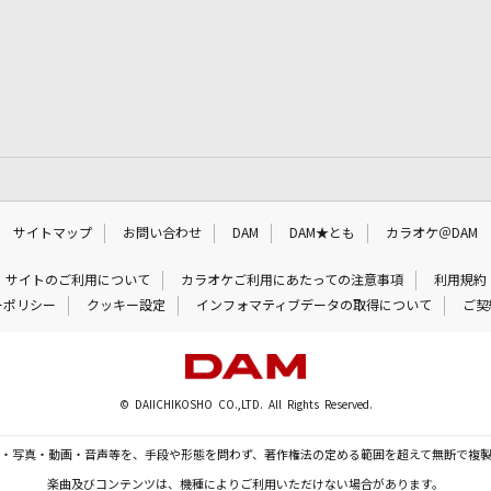
サイトマップ
お問い合わせ
DAM
DAM★とも
カラオケ＠DAM
サイトのご利用について
カラオケご利用にあたっての注意事項
利用規約
ーポリシー
クッキー設定
インフォマティブデータの取得について
ご契
© DAIICHIKOSHO CO.,LTD. All Rights Reserved.
・写真・動画・音声等を、手段や形態を問わず、著作権法の定める範囲を超えて無断で複
楽曲及びコンテンツは、機種によりご利用いただけない場合があります。