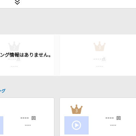
2
3
----
----
点
点
----
----
ング
3
----
----
回
回
----
----