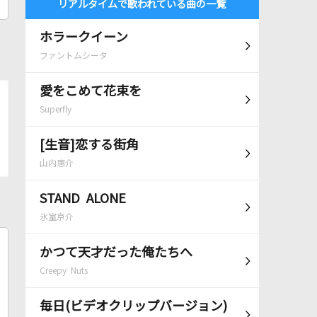
リアルタイムで歌われている曲の一覧
ホラークイーン
ファントムシータ
愛をこめて花束を
Superfly
[生音]恋する街角
山内惠介
STAND ALONE
氷室京介
かつて天才だった俺たちへ
Creepy Nuts
毎日(ビデオクリップバージョン)