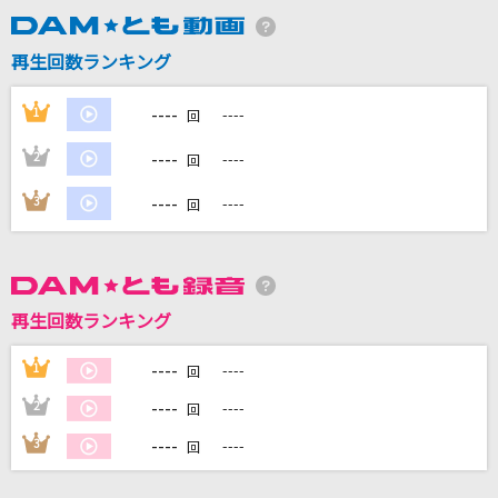
再生回数ランキング
DAMに会員登録・ログインして
----
1
----
回
カラオケをもっと楽しもう！
----
2
----
回
----
3
----
回
自宅でカラオケ歌い放題！
家族や友達と一緒に！練習にも！
再生回数ランキング
----
1
----
回
----
2
----
回
----
3
----
回