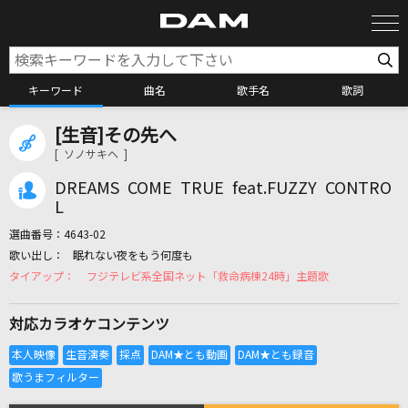
キーワード
曲名
歌手名
歌詞
[生音]その先へ
カラオケ検索
[ ソノサキヘ ]
DREAMS COME TRUE feat.FUZZY CONTRO
カラオケ店舗検索
L
選曲番号：
4643-02
眠れない夜をもう何度も
カラオケリクエスト
フジテレビ系全国ネット「救命病棟24時」主題歌
対応カラオケコンテンツ
全国りれき
リアルタイムで歌われている曲の一覧