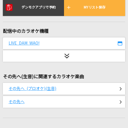
[生音]未来
デンモクアプリで予約
MYリスト保存
コブクロ
サクラウサギ
配信中のカラオケ機種
川崎鷹也
LIVE DAM WAO!
[生音]証
flumpool
ギラギラ
Ado
その先へ(生音)に関連するカラオケ楽曲
[生音]いとしのエリー
その先へ (プロオケ)(生音)
サザンオールスターズ
その先へ
ゆうがた クインテット テーマ(春)
アキラ・スコア・シャープ・アリア・フラット(宮川彬良・斎藤晴彦・大
澄賢也・茂森あゆみ・玄田哲章)