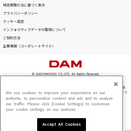
特定商取引法に基づく表示
プライバシーポリシー
クッキー設定
インフォマティブデータの取得について
ご契約方法
企業情報（コーポレートサイト）
© DAIICHIKOSHO CO.,LTD. All Rights Reserved.
このサイトに掲載されている一切の文章・画像・写真・動画・音声等を、手段や形態
を問わず、著作権法の定める範囲を超えて無断で複製、転載、ファイル化などすること
We use cookies to improve your experience on our
を禁じます。
website, to personalize content and ads and to analyze
our traffic. Please click [Cookie Settings] to customize
楽曲及びコンテンツは、機種によりご利用いただけない場合があります。
your cookie settings on our website.
楽曲及びコンテンツの配信日、配信内容が変更になる場合があります。
楽曲によりMYリスト保存ができない場合があります。
Accept All Cookies
JASRAC許諾番号
6602250213Y31015 6602250112Y38026 6602250240Y31015