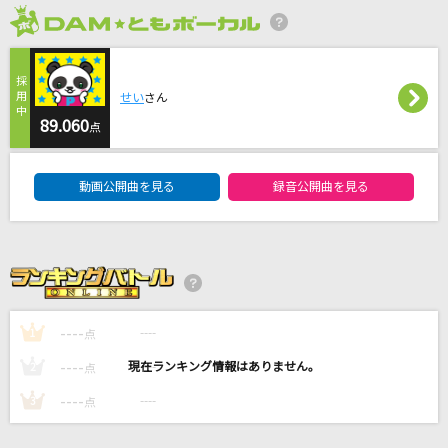
ETERNAL WIND ～ほほえみは光る風の中～201
2026年8月度
5Ver.
森口博子
せい
さん
89.060
Star Wish
点
STARGLOW
DAM★ともボーカルエントリーランキング
動画公開曲を見る
録音公開曲を見る
手と手
クリープハイプ
[生音]旅立ち
松山千春
----
----
1
点
もっと見る
----
----
2
点
----
----
3
点
DAMの新曲・ランキングなど
カラオケ最新情報をチェック！