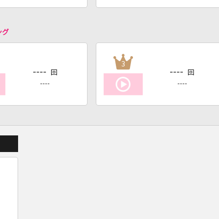
ング
3
----
----
回
回
----
----