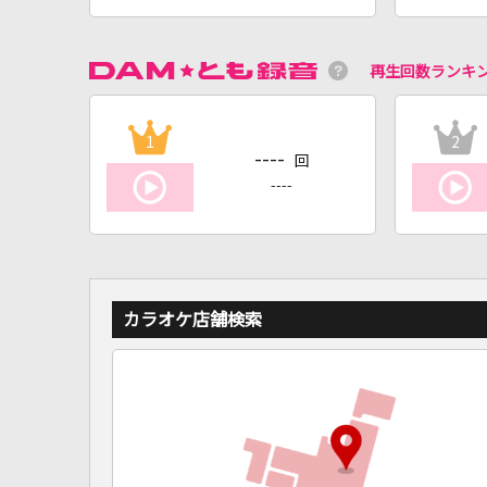
再生回数ランキ
1
2
----
回
----
カラオケ店舗検索