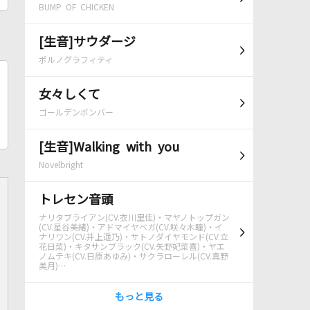
BUMP OF CHICKEN
[生音]サウダージ
ポルノグラフィティ
女々しくて
ゴールデンボンバー
[生音]Walking with you
Novelbright
トレセン音頭
ナリタブライアン(CV.衣川里佳)・マヤノトップガン
(CV.星谷美緒)・アドマイヤベガ(CV.咲々木瞳)・イ
ナリワン(CV.井上遥乃)・サトノダイヤモンド(CV.立
花日菜)・キタサンブラック(CV.矢野妃菜喜)・ヤエ
ノムテキ(CV.日原あゆみ)・サクラローレル(CV.真野
美月)…
もっと見る