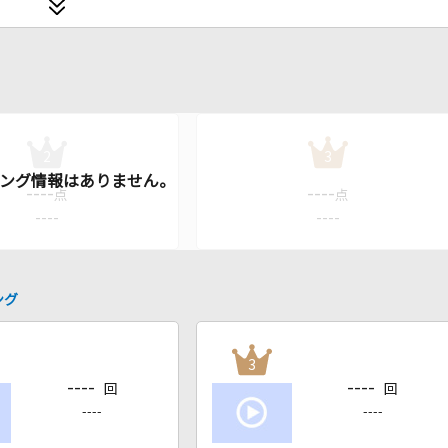
2
3
----
----
点
点
----
----
ング
3
----
----
回
回
----
----