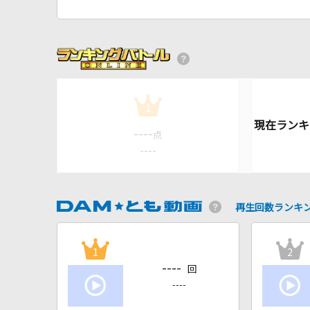
1
----
点
----
再生回数ランキ
1
2
----
回
----