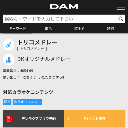
キーワード
曲名
歌手名
歌詞
トリコメドレー
カラオケ検索
[ トリコメドレー ]
DKオリジナルメドレー
カラオケ店舗検索
選曲番号：
4654-69
ごちそう いただきますっ!!
カラオケリクエスト
対応カラオケコンテンツ
全国りれき
リアルタイムで歌われている曲の一覧
デンモクアプリで予約
MYリスト保存