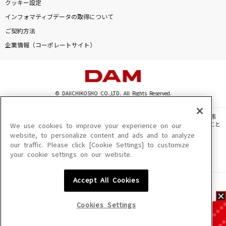
クッキー設定
インフォマティブデータの取得について
ご契約方法
企業情報（コーポレートサイト）
© DAIICHIKOSHO CO.,LTD. All Rights Reserved.
このサイトに掲載されている一切の文章・画像・写真・動画・音声等を、手段や形態
を問わず、著作権法の定める範囲を超えて無断で複製、転載、ファイル化などすること
We use cookies to improve your experience on our
を禁じます。
website, to personalize content and ads and to analyze
our traffic. Please click [Cookie Settings] to customize
楽曲及びコンテンツは、機種によりご利用いただけない場合があります。
your cookie settings on our website.
楽曲及びコンテンツの配信日、配信内容が変更になる場合があります。
楽曲によりMYリスト保存ができない場合があります。
Accept All Cookies
JASRAC許諾番号
6602250213Y31015 6602250112Y38026 6602250240Y31015
6602250241Y45122
Cookies Settings
NexTone許諾番号
ID000002945 ID000002947 ID000002937 ID000002938