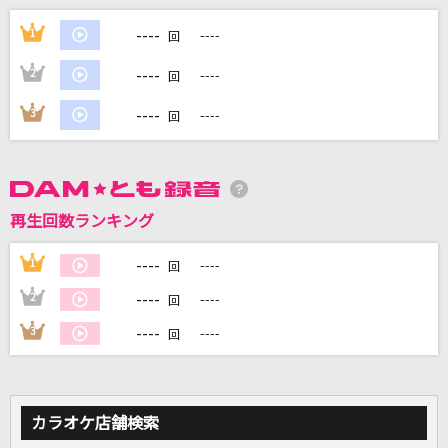
----
点描の唄(feat.井上苑子)
1
----
回
Mrs. GREEN APPLE
----
2
----
回
浄土と阿修羅の金環蝕よ(Full ver.)
----
3
----
回
藤原泰衡(鳥海浩輔)
Again
Mr.Children
再生回数ランキング
HEAT
----
1
----
回
B'z
----
2
----
回
----
3
----
もっと見る
回
DAMの新曲・ランキングなど
カラオケ最新情報をチェック！
カラオケ店舗検索