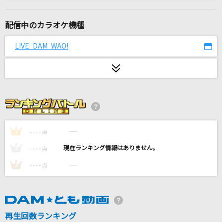
盛れ！ミ・アモーレ
Juice=Juice
配信中のカラオケ機種
[生音]愛の波
LIVE DAM WAO!
マカロニえんぴつ
[生音]夢をかなえてドラえもん(ドラえもんアニ
メバージョン)
mao
Believe in you
----
----
1
点
nonoc
----
----
2
点
ファタール
----
----
3
点
GEMN
Shake It Up
再生回数ランキング
SixTONES