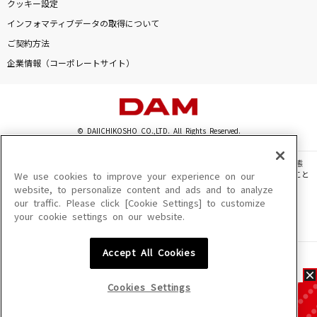
クッキー設定
インフォマティブデータの取得について
ご契約方法
企業情報（コーポレートサイト）
© DAIICHIKOSHO CO.,LTD. All Rights Reserved.
このサイトに掲載されている一切の文章・画像・写真・動画・音声等を、手段や形態
を問わず、著作権法の定める範囲を超えて無断で複製、転載、ファイル化などすること
We use cookies to improve your experience on our
を禁じます。
website, to personalize content and ads and to analyze
our traffic. Please click [Cookie Settings] to customize
楽曲及びコンテンツは、機種によりご利用いただけない場合があります。
your cookie settings on our website.
楽曲及びコンテンツの配信日、配信内容が変更になる場合があります。
楽曲によりMYリスト保存ができない場合があります。
Accept All Cookies
JASRAC許諾番号
6602250213Y31015 6602250112Y38026 6602250240Y31015
6602250241Y45122
Cookies Settings
NexTone許諾番号
ID000002945 ID000002947 ID000002937 ID000002938