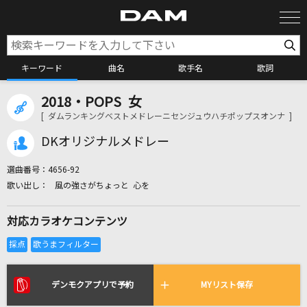
キーワード
曲名
歌手名
歌詞
2018・POPS 女
カラオケ検索
[ ダムランキングベストメドレーニセンジュウハチポップスオンナ ]
DKオリジナルメドレー
カラオケ店舗検索
選曲番号：
4656-92
風の強さがちょっと 心を
カラオケリクエスト
対応カラオケコンテンツ
全国りれき
リアルタイムで歌われている曲の一覧
デンモクアプリで予約
MYリスト保存