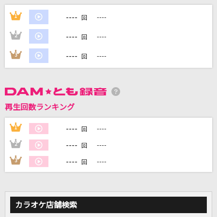
Focus
----
1
----
回
SixTONES
----
2
----
回
Shout it loud
----
3
----
回
Scudelia Electro
[生音]ロビンソン
スピッツ
再生回数ランキング
勇者(ビデオクリップバージョン)
----
1
----
回
YOASOBI
----
2
----
回
もっと見る
----
3
----
回
DAMの新曲・ランキングなど
カラオケ最新情報をチェック！
カラオケ店舗検索