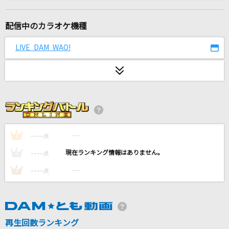
SCREAM(ビデオクリップバージョン)
GLAY×EXILE
配信中のカラオケ機種
残酷な天使のテーゼ
LIVE DAM WAO!
高橋洋子
[生音]ONE
B'z
うらみつらみきわみ
Official髭男dism
----
----
1
点
----
----
2
点
if...
----
----
3
点
DA PUMP
絶頂讃歌
和ぬか
再生回数ランキング