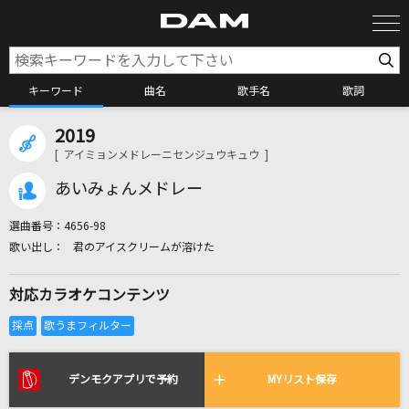
キーワード
曲名
歌手名
歌詞
2019
カラオケ検索
[ アイミョンメドレーニセンジュウキュウ ]
あいみょんメドレー
カラオケ店舗検索
選曲番号：
4656-98
君のアイスクリームが溶けた
カラオケリクエスト
対応カラオケコンテンツ
全国りれき
リアルタイムで歌われている曲の一覧
デンモクアプリで予約
MYリスト保存