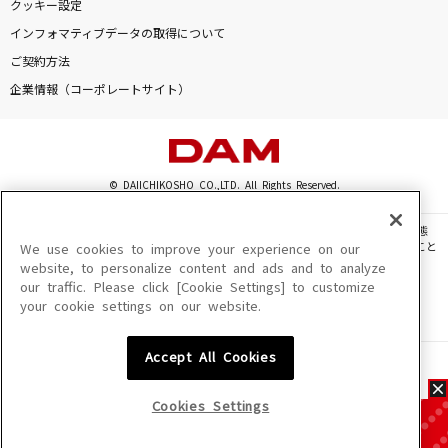
クッキー設定
インフォマティブデータの取得について
ご契約方法
企業情報（コーポレートサイト）
© DAIICHIKOSHO CO.,LTD. All Rights Reserved.
このサイトに掲載されている一切の文章・画像・写真・動画・音声等を、手段や形態
を問わず、著作権法の定める範囲を超えて無断で複製、転載、ファイル化などすること
We use cookies to improve your experience on our
を禁じます。
website, to personalize content and ads and to analyze
our traffic. Please click [Cookie Settings] to customize
楽曲及びコンテンツは、機種によりご利用いただけない場合があります。
your cookie settings on our website.
楽曲及びコンテンツの配信日、配信内容が変更になる場合があります。
楽曲によりMYリスト保存ができない場合があります。
Accept All Cookies
JASRAC許諾番号
6602250213Y31015 6602250112Y38026 6602250240Y31015
6602250241Y45122
Cookies Settings
NexTone許諾番号
ID000002945 ID000002947 ID000002937 ID000002938