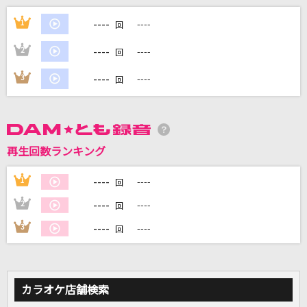
[生音]乱舞のメロディ
----
1
----
回
シド
----
2
----
回
点描の唄(feat.井上苑子)
----
3
----
回
Mrs. GREEN APPLE
Soranji
Mrs. GREEN APPLE
再生回数ランキング
[生音]恥ずかしいか青春は
----
1
----
回
緑黄色社会
----
2
----
回
もっと見る
----
3
----
回
DAMの新曲・ランキングなど
カラオケ最新情報をチェック！
カラオケ店舗検索