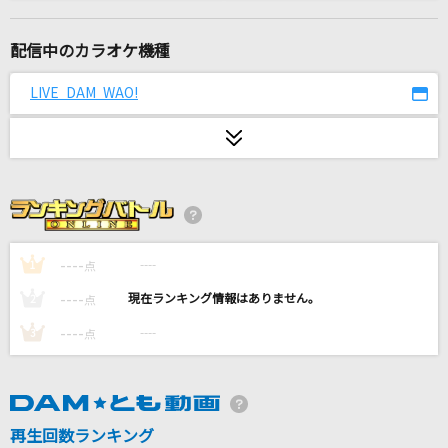
寒い夜だから…
trf
配信中のカラオケ機種
踊
LIVE DAM WAO!
Ado
サマーナイトタウン
モーニング娘。
[生音]高嶺の花子さん
back number
----
----
1
点
----
----
2
点
青のすみか
----
----
3
点
キタニタツヤ
残酷な天使のテーゼ
高橋洋子
再生回数ランキング