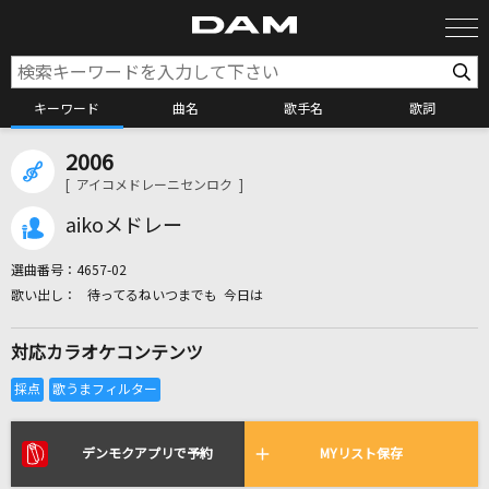
キーワード
曲名
歌手名
歌詞
2006
カラオケ検索
[ アイコメドレーニセンロク ]
aikoメドレー
カラオケ店舗検索
選曲番号：
4657-02
待ってるねいつまでも 今日は
カラオケリクエスト
対応カラオケコンテンツ
全国りれき
リアルタイムで歌われている曲の一覧
デンモクアプリで予約
MYリスト保存