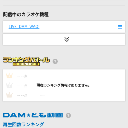
烏(ビデオクリップバージョン)
米津玄師
配信中のカラオケ機種
お返事まだカナ？おじさん構文！
LIVE DAM WAO!
吉本おじさん
Marcato
≠ME
unravel
TK from 凛として時雨
----
----
1
点
----
----
2
点
悲しみがとまらない
----
----
3
点
杏里(ANRI)
Soranji
Mrs. GREEN APPLE
再生回数ランキング