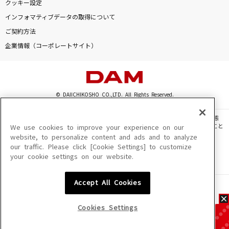
クッキー設定
インフォマティブデータの取得について
ご契約方法
企業情報（コーポレートサイト）
© DAIICHIKOSHO CO.,LTD. All Rights Reserved.
このサイトに掲載されている一切の文章・画像・写真・動画・音声等を、手段や形態
を問わず、著作権法の定める範囲を超えて無断で複製、転載、ファイル化などすること
We use cookies to improve your experience on our
を禁じます。
website, to personalize content and ads and to analyze
our traffic. Please click [Cookie Settings] to customize
楽曲及びコンテンツは、機種によりご利用いただけない場合があります。
your cookie settings on our website.
楽曲及びコンテンツの配信日、配信内容が変更になる場合があります。
楽曲によりMYリスト保存ができない場合があります。
Accept All Cookies
JASRAC許諾番号
6602250213Y31015 6602250112Y38026 6602250240Y31015
6602250241Y45122
Cookies Settings
NexTone許諾番号
ID000002945 ID000002947 ID000002937 ID000002938