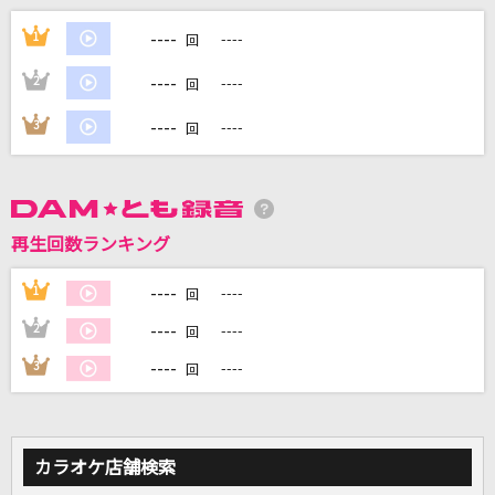
月に吠える
----
1
----
回
ヨルシカ
----
2
----
回
セレナーデ
----
3
----
回
なとり
超最強
超ときめき宣伝部(ときめき宣伝部)
再生回数ランキング
[生音]Love is...
----
1
----
回
河村隆一
----
2
----
回
もっと見る
----
3
----
回
DAMの新曲・ランキングなど
カラオケ最新情報をチェック！
カラオケ店舗検索