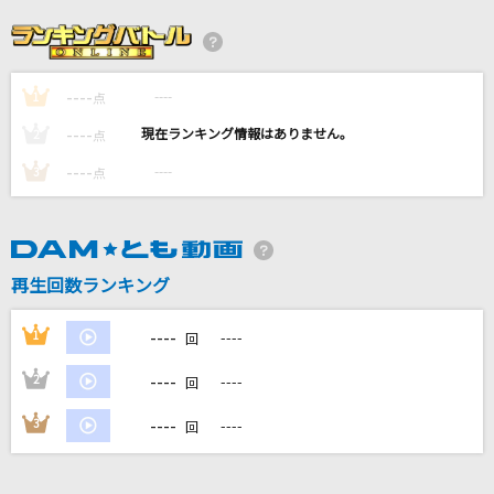
LOVE AFFAIR～秘密のデート
サザンオールスターズ
----
----
1
[生音]Human Nature [ヒューマン・ネイチャ
点
ー]
----
----
2
点
Michael Jackson
----
----
3
点
LOVE
Mr.Children
再生回数ランキング
[生音]恋
布施明
----
1
----
回
もっと見る
----
2
----
回
----
3
----
回
DAMの新曲・ランキングなど
カラオケ最新情報をチェック！