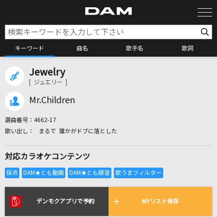
キーワード
曲名
歌手名
歌詞
Jewelry
カラオケ検索
[ ジュエリー ]
Mr.Children
カラオケ店舗検索
選曲番号：
4662-17
まるで 誰かがドブに落とした
カラオケリクエスト
対応カラオケコンテンツ
全国りれき
リアルタイムで歌われている曲の一覧
デンモクアプリで予約
MYリスト保存