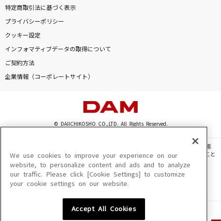
特定商取引法に基づく表示
プライバシーポリシー
クッキー設定
インフォマティブデータの取得について
ご契約方法
企業情報（コーポレートサイト）
© DAIICHIKOSHO CO.,LTD. All Rights Reserved.
このサイトに掲載されている一切の文章・画像・写真・動画・音声等を、手段や形態
を問わず、著作権法の定める範囲を超えて無断で複製、転載、ファイル化などすること
We use cookies to improve your experience on our
を禁じます。
website, to personalize content and ads and to analyze
our traffic. Please click [Cookie Settings] to customize
楽曲及びコンテンツは、機種によりご利用いただけない場合があります。
your cookie settings on our website.
楽曲及びコンテンツの配信日、配信内容が変更になる場合があります。
楽曲によりMYリスト保存ができない場合があります。
Accept All Cookies
JASRAC許諾番号
6602250213Y31015 6602250112Y38026 6602250240Y31015