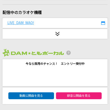
阿修羅ちゃん
Ado
配信中のカラオケ機種
[生音]シクラメンのかほり
LIVE DAM WAO!
布施明
ルル
Ado
2026年8月度
罪と罰
今なら採用のチャンス！ エントリー受付中
椎名林檎
[生音]恋人ごっこ
マカロニえんぴつ
DAM★ともボーカルエントリーランキング
最後の雨
動画公開曲を見る
録音公開曲を見る
中西保志