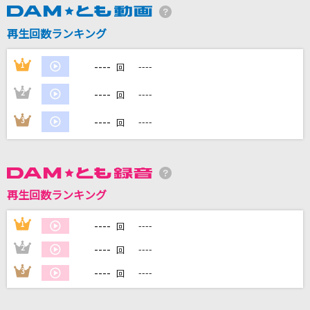
再生回数ランキング
DAMに会員登録・ログインして
カラオケをもっと楽しもう！
----
1
----
回
----
2
----
回
----
3
----
回
自宅でカラオケ歌い放題！
家族や友達と一緒に！練習にも！
再生回数ランキング
----
1
----
回
----
2
----
回
----
3
----
回