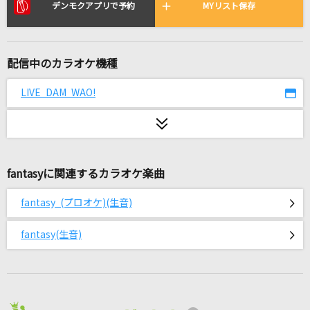
Once
デンモクアプリで予約
MYリスト保存
原田ひとみ
天樂
配信中のカラオケ機種
ゆうゆ feat.鏡音リン
LIVE DAM WAO!
なんでもないよ、
マカロニえんぴつ
ヴァンパイア
fantasyに関連するカラオケ楽曲
Janne Da Arc
fantasy (プロオケ)(生音)
CLOUDY HEART
氷室京介
fantasy(生音)
プロポーズ
なとり