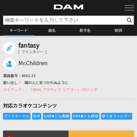
キーワード
曲名
歌手名
歌詞
fantasy
カラオケ検索
[ ファンタジー ]
Mr.Children
カラオケ店舗検索
選曲番号：
4662-22
隣の人に気づかれぬように
カラオケリクエスト
「BMW アクティブ ツアラー」CMソング
対応カラオケコンテンツ
全国りれき
リアルタイムで歌われている曲の一覧