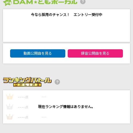
嘆きノ森
2026年8月度
彩音
今なら採用のチャンス！ エントリー受付中
いつか...
Da-iCE
ルーム No.4
DAM★ともボーカルエントリーランキング
動画公開曲を見る
録音公開曲を見る
超学生
もう一度
Tani Yuuki
もっと見る
----
----
1
点
----
----
2
点
DAMの新曲・ランキングなど
カラオケ最新情報をチェック！
----
----
3
点