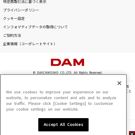
特定商取引法に基づく表示
プライバシーポリシー
クッキー設定
インフォマティブデータの取得について
ご契約方法
企業情報（コーポレートサイト）
© DAIICHIKOSHO CO.,LTD. All Rights Reserved.
このサイトに掲載されている一切の文章・画像・写真・動画・音声等を、手段や形態
を問わず、著作権法の定める範囲を超えて無断で複製、転載、ファイル化などすること
We use cookies to improve your experience on our
を禁じます。
website, to personalize content and ads and to analyze
our traffic. Please click [Cookie Settings] to customize
楽曲及びコンテンツは、機種によりご利用いただけない場合があります。
your cookie settings on our website.
楽曲及びコンテンツの配信日、配信内容が変更になる場合があります。
楽曲によりMYリスト保存ができない場合があります。
Accept All Cookies
JASRAC許諾番号
6602250213Y31015 6602250112Y38026 6602250240Y31015
6602250241Y45122