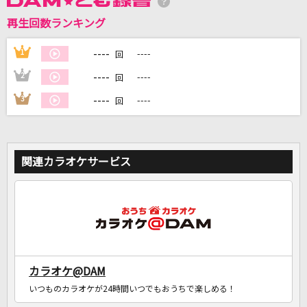
再生回数ランキング
DAMに会員登録・ログインして
カラオケをもっと楽しもう！
----
1
----
回
----
2
----
回
----
3
----
回
自宅でカラオケ歌い放題！
家族や友達と一緒に！練習にも！
関連カラオケサービス
カラオケ@DAM
いつものカラオケが24時間いつでもおうちで楽しめる！