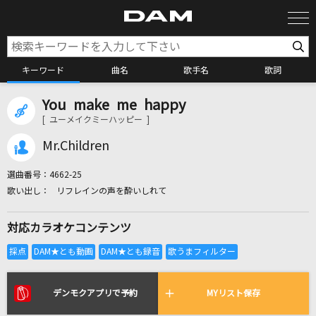
キーワード
曲名
歌手名
歌詞
You make me happy
カラオケ検索
[ ユーメイクミーハッピー ]
Mr.Children
カラオケ店舗検索
選曲番号：
4662-25
リフレインの声を酔いしれて
カラオケリクエスト
対応カラオケコンテンツ
全国りれき
リアルタイムで歌われている曲の一覧
デンモクアプリで予約
MYリスト保存