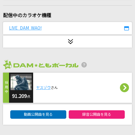
悲しみの恋世界
前川清
配信中のカラオケ機種
[生音]夏の王様
LIVE DAM WAO!
KinKi Kids
[生音]青い栞
Galileo Galilei
2026年8月度
とくべチュ、して
＝LOVE
ヤスゾウ
さん
[生音]未来予想図Ⅱ
91.209
点
DREAMS COME TRUE
DAM★ともボーカルエントリーランキング
動画公開曲を見る
録音公開曲を見る
TEST ME
ちゃんみな