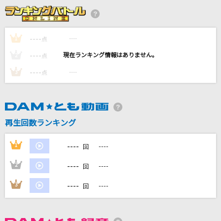
[生音]LA・LA・LA LOVE SONG
久保田利伸with NAOMI CAMPBELL
----
----
1
点
君という花
----
----
2
点
ASIAN KUNG-FU GENERATION
----
----
3
点
[生音]ヒッチコック
ヨルシカ
[生音]あふれる涙が伝うとき
再生回数ランキング
津吹みゆ
----
1
----
回
もっと見る
----
2
----
回
DAMの新曲・ランキングなど
----
3
----
回
カラオケ最新情報をチェック！