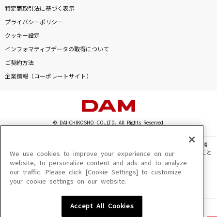
特定商取引法に基づく表示
プライバシーポリシー
クッキー設定
インフォマティブデータの取得について
ご契約方法
企業情報（コーポレートサイト）
© DAIICHIKOSHO CO.,LTD. All Rights Reserved.
このサイトに掲載されている一切の文章・画像・写真・動画・音声等を、手段や形態
を問わず、著作権法の定める範囲を超えて無断で複製、転載、ファイル化などすること
We use cookies to improve your experience on our
を禁じます。
website, to personalize content and ads and to analyze
our traffic. Please click [Cookie Settings] to customize
楽曲及びコンテンツは、機種によりご利用いただけない場合があります。
your cookie settings on our website.
楽曲及びコンテンツの配信日、配信内容が変更になる場合があります。
楽曲によりMYリスト保存ができない場合があります。
Accept All Cookies
JASRAC許諾番号
6602250213Y31015 6602250112Y38026 6602250240Y31015