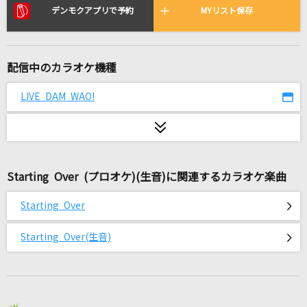
フラワー
デンモクアプリで予約
MYリスト保存
KinKi Kids
眠る時にあなたの声を
配信中のカラオケ機種
Anna
LIVE DAM WAO!
Geminids
ChroNoiR
トリコ
Starting Over (プロオケ)(生音)に関連するカラオケ楽曲
Nissy(西島隆弘)
Starting Over
メリッサ
ポルノグラフィティ
Starting Over(生音)
ひだまりの花
橘ゆうじ