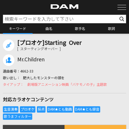
キーワード
曲名
歌手名
歌詞
[プロオケ]Starting Over
カラオケ検索
[ スターティングオーバー ]
Mr.Children
カラオケ店舗検索
選曲番号：
4662-33
肥大したモンスターの頭を
カラオケリクエスト
劇場版アニメーション映画「バケモノの子」主題歌
対応カラオケコンテンツ
全国りれき
リアルタイムで歌われている曲の一覧