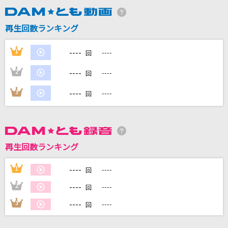
再生回数ランキング
DAMに会員登録・ログインして
カラオケをもっと楽しもう！
----
1
----
回
----
2
----
回
----
3
----
自宅でカラオケ歌い放題！
回
家族や友達と一緒に！練習にも！
再生回数ランキング
----
1
----
回
----
2
----
回
----
3
----
回