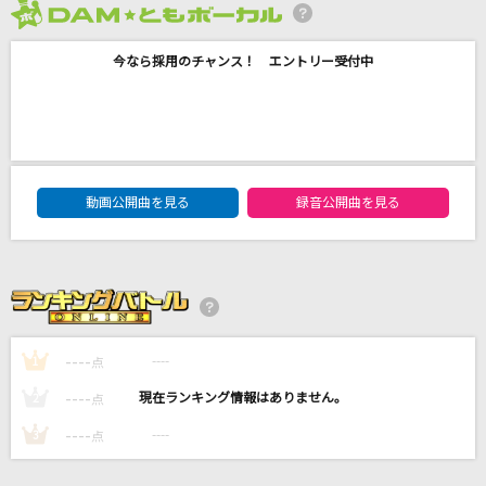
シャングリラ
2026年8月度
チャットモンチー
今なら採用のチャンス！ エントリー受付中
ANSWER(ALL COVERS BEST)
コブクロ
ネコミミアーカイブ
DAM★ともボーカルエントリーランキング
動画公開曲を見る
録音公開曲を見る
糞田舎P feat.初音ミク
きらり
藤井 風
もっと見る
----
----
1
点
----
----
2
点
DAMの新曲・ランキングなど
カラオケ最新情報をチェック！
----
----
3
点