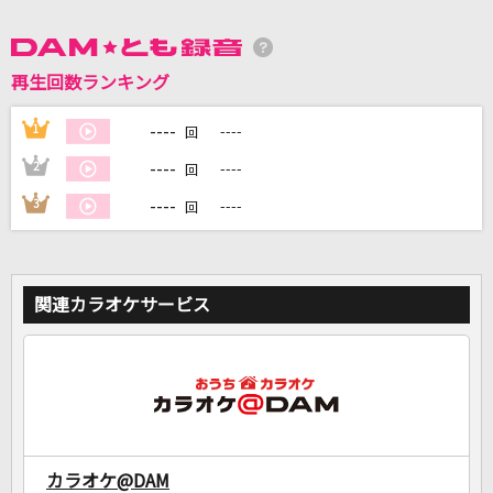
DAMに会員登録・ログインして
再生回数ランキング
カラオケをもっと楽しもう！
----
1
----
回
----
2
----
回
自宅でカラオケ歌い放題！
----
3
----
回
家族や友達と一緒に！練習にも！
関連カラオケサービス
カラオケ@DAM