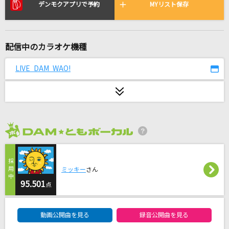
[生音]夢をかなえてドラえもん
デンモクアプリで予約
MYリスト保存
mao
[生音]君の知らない物語
配信中のカラオケ機種
supercell
LIVE DAM WAO!
メッセージ
iLiFE!
点描の唄(feat.井上苑子)
Mrs. GREEN APPLE
2026年8月度
蕾
ミッキー
さん
コブクロ
95.501
点
太陽曰く燃えよカオス
DAM★ともボーカルエントリーランキング
後ろから這いより隊G
動画公開曲を見る
録音公開曲を見る