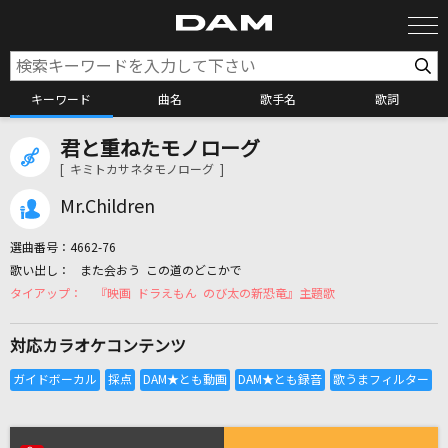
キーワード
曲名
歌手名
歌詞
君と重ねたモノローグ
カラオケ検索
[ キミトカサネタモノローグ ]
Mr.Children
カラオケ店舗検索
選曲番号：
4662-76
また会おう この道のどこかで
カラオケリクエスト
『映画 ドラえもん のび太の新恐竜』主題歌
対応カラオケコンテンツ
全国りれき
リアルタイムで歌われている曲の一覧