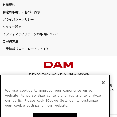
利用規約
特定商取引法に基づく表示
プライバシーポリシー
クッキー設定
インフォマティブデータの取得について
ご契約方法
企業情報（コーポレートサイト）
© DAIICHIKOSHO CO.,LTD. All Rights Reserved.
このサイトに掲載されている一切の文章・画像・写真・動画・音声等を、手段や形態
を問わず、著作権法の定める範囲を超えて無断で複製、転載、ファイル化などすること
We use cookies to improve your experience on our
を禁じます。
website, to personalize content and ads and to analyze
our traffic. Please click [Cookie Settings] to customize
楽曲及びコンテンツは、機種によりご利用いただけない場合があります。
your cookie settings on our website.
楽曲及びコンテンツの配信日、配信内容が変更になる場合があります。
楽曲によりMYリスト保存ができない場合があります。