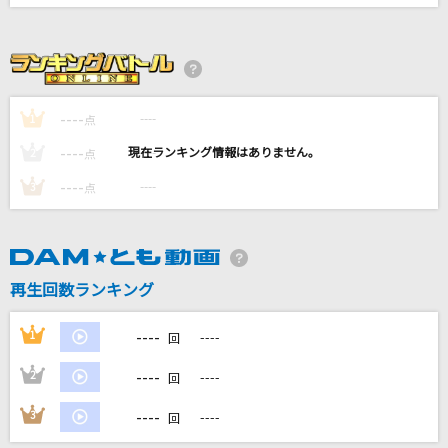
あとひとつ
FUNKY MONKEY BABYS
明日晴れるかな
----
桑田佳祐
----
1
点
----
----
2
点
夏の幻
----
----
3
点
GARNET CROW
本当はね、
ヤングスキニー
再生回数ランキング
もっと見る
----
1
----
回
DAMの新曲・ランキングなど
----
2
----
回
カラオケ最新情報をチェック！
----
3
----
回