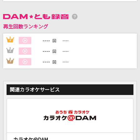
DAMに会員登録・ログインして
カラオケをもっと楽しもう！
再生回数ランキング
----
1
----
回
----
2
----
回
自宅でカラオケ歌い放題！
----
3
----
回
家族や友達と一緒に！練習にも！
関連カラオケサービス
カラオケ@DAM