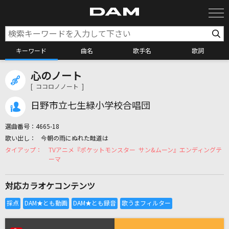
キーワード
曲名
歌手名
歌詞
心のノート
カラオケ検索
[ ココロノノート ]
日野市立七生緑小学校合唱団
カラオケ店舗検索
選曲番号：
4665-18
今朝の雨にぬれた畦道は
カラオケリクエスト
TVアニメ『ポケットモンスター サン&ムーン』エンディングテ
ーマ
全国りれき
対応カラオケコンテンツ
リアルタイムで歌われている曲の一覧