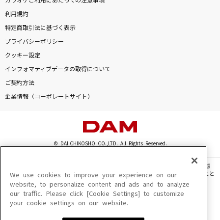
カラオケご利用にあたっての注意事項
利用規約
特定商取引法に基づく表示
プライバシーポリシー
クッキー設定
インフォマティブデータの取得について
ご契約方法
企業情報（コーポレートサイト）
© DAIICHIKOSHO CO.,LTD. All Rights Reserved.
このサイトに掲載されている一切の文章・画像・写真・動画・音声等を、手段や形態
を問わず、著作権法の定める範囲を超えて無断で複製、転載、ファイル化などすること
We use cookies to improve your experience on our
を禁じます。
website, to personalize content and ads and to analyze
our traffic. Please click [Cookie Settings] to customize
楽曲及びコンテンツは、機種によりご利用いただけない場合があります。
your cookie settings on our website.
楽曲及びコンテンツの配信日、配信内容が変更になる場合があります。
楽曲によりMYリスト保存ができない場合があります。