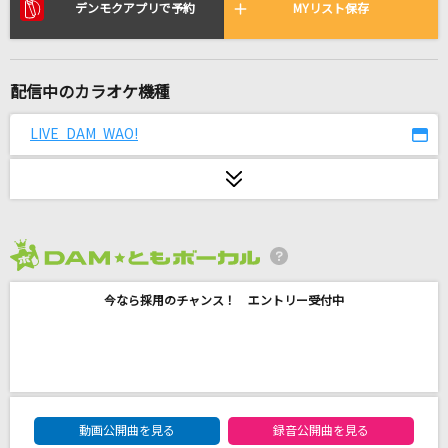
ハナミズキ
デンモクアプリで予約
MYリスト保存
一青 窈
星屑の街
配信中のカラオケ機種
ゴスペラーズ(The Gospellers)
LIVE DAM WAO!
魂のルフラン
高橋洋子
モザイクカケラ
SunSet Swish
2026年8月度
今なら採用のチャンス！ エントリー受付中
ロードショー
古時計
あとの祭り
オーイシマサヨシ
DAM★ともボーカルエントリーランキング
動画公開曲を見る
録音公開曲を見る