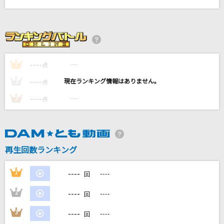
[生音]スキップ・ビート(SKIPPED BEAT)
KUWATA BAND
夜に傷ついて
アン・ルイス
----
----
1
点
----
----
2
点
breakfast
Mrs. GREEN APPLE
----
----
3
点
[生音]コイスルオトメ
SUPER BEAVER
再生回数ランキング
もっと見る
----
1
----
回
DAMの新曲・ランキングなど
----
2
----
回
カラオケ最新情報をチェック！
----
3
----
回