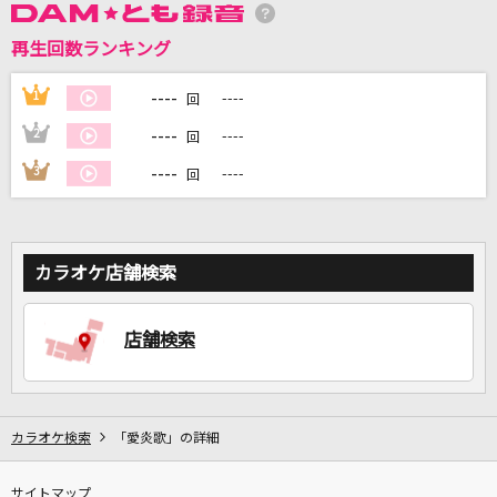
再生回数ランキング
DAMに会員登録・ログインして
----
1
----
回
カラオケをもっと楽しもう！
----
2
----
回
----
3
----
回
自宅でカラオケ歌い放題！
家族や友達と一緒に！練習にも！
カラオケ店舗検索
店舗検索
カラオケ検索
「愛炎歌」の詳細
サイトマップ