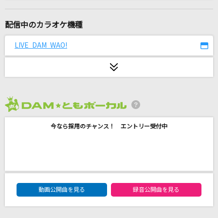
猫日
suis from ヨルシカ
配信中のカラオケ機種
[生音]秘密のキス
LIVE DAM WAO!
back number
世界が終るまでは…
WANDS
2026年8月度
[生音]恋
今なら採用のチャンス！ エントリー受付中
back number
[生音]PIECE OF MY WISH
今井美樹
DAM★ともボーカルエントリーランキング
お手上げララバイ
動画公開曲を見る
録音公開曲を見る
AKB48