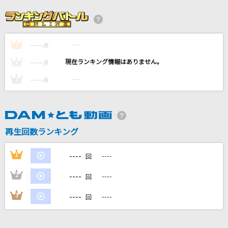
届カナイ愛ト知ッテイタノニ 抑エキレズニ愛シ
続ケタ…
GACKT(Gackt)
----
----
1
点
ライラック
----
----
2
点
Mrs. GREEN APPLE
----
----
3
点
命に嫌われている
カンザキイオリ
再生回数ランキング
[生音]糸
中島みゆき
----
1
----
回
もっと見る
----
2
----
回
----
3
----
回
DAMの新曲・ランキングなど
カラオケ最新情報をチェック！