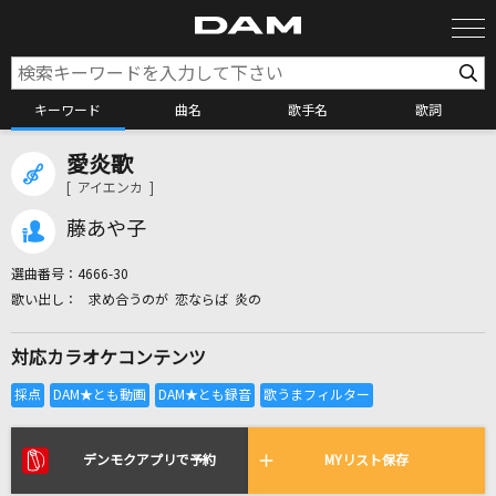
キーワード
曲名
歌手名
歌詞
愛炎歌
カラオケ検索
[ アイエンカ ]
藤あや子
カラオケ店舗検索
選曲番号：
4666-30
求め合うのが 恋ならば 炎の
カラオケリクエスト
対応カラオケコンテンツ
全国りれき
リアルタイムで歌われている曲の一覧
デンモクアプリで予約
MYリスト保存