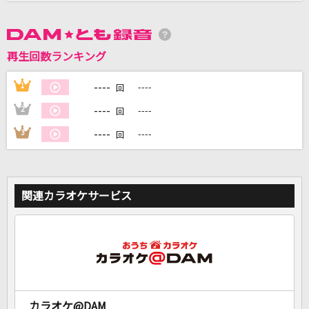
DAMに会員登録・ログインして
カラオケをもっと楽しもう！
再生回数ランキング
----
1
----
回
----
2
----
回
自宅でカラオケ歌い放題！
----
3
----
回
家族や友達と一緒に！練習にも！
関連カラオケサービス
カラオケ@DAM