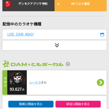
君の銀の庭
デンモクアプリで予約
MYリスト保存
Kalafina
[生音]アイデア(ビデオクリップバージョン)
配信中のカラオケ機種
星野 源
LIVE DAM WAO!
残酷な天使のテーゼ
高橋洋子
旅路
berry meet
2026年8月度
[生音]RAIN
SEKAI NO OWARI(世界の終わり)
シードラ
さん
93.627
点
タッチ
DAM★ともボーカルエントリーランキング
岩崎良美
動画公開曲を見る
録音公開曲を見る