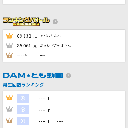
優しさ
藤井 風
愛のかたまり
KinKi Kids
89.132
えびちりさん
1
点
85.061
あおいざきやまさん
2
点
[生音]ひまわりの約束
----
----
秦 基博
3
点
怪獣の花唄
Vaundy
再生回数ランキング
もっと見る
----
1
----
回
DAMの新曲・ランキングなど
----
2
----
回
カラオケ最新情報をチェック！
----
3
----
回