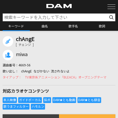
キーワード
曲名
歌手名
歌詞
chAngE
カラオケ検索
[ チェンジ ]
miwa
カラオケ店舗検索
選曲番号：
4669-56
chAngE なびかない 流されないよ
カラオケリクエスト
TV東京系アニメーション「BLEACH」オープニングテーマ
対応カラオケコンテンツ
全国りれき
リアルタイムで歌われている曲の一覧