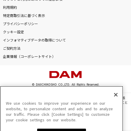
利用規約
特定商取引法に基づく表示
プライバシーポリシー
クッキー設定
インフォマティブデータの取得について
ご契約方法
企業情報（コーポレートサイト）
© DAIICHIKOSHO CO.,LTD. All Rights Reserved.
このサイトに掲載されている一切の文章・画像・写真・動画・音声等を、手段や形態
を問わず、著作権法の定める範囲を超えて無断で複製、転載、ファイル化などすること
We use cookies to improve your experience on our
を禁じます。
website, to personalize content and ads and to analyze
our traffic. Please click [Cookie Settings] to customize
楽曲及びコンテンツは、機種によりご利用いただけない場合があります。
your cookie settings on our website.
楽曲及びコンテンツの配信日、配信内容が変更になる場合があります。
楽曲によりMYリスト保存ができない場合があります。