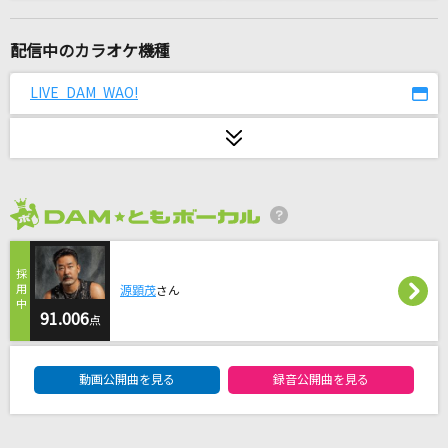
ultra soul
B'z
配信中のカラオケ機種
ドッタバッタ珍道中！
LIVE DAM WAO!
大神ミオ
Little Busters!～TV animation ver.～
Rita
2026年8月度
はいよろこんで
こっちのけんと
源顕茂
さん
深愛
91.006
点
水樹奈々
DAM★ともボーカルエントリーランキング
動画公開曲を見る
録音公開曲を見る
崩壊前夜
SixTONES