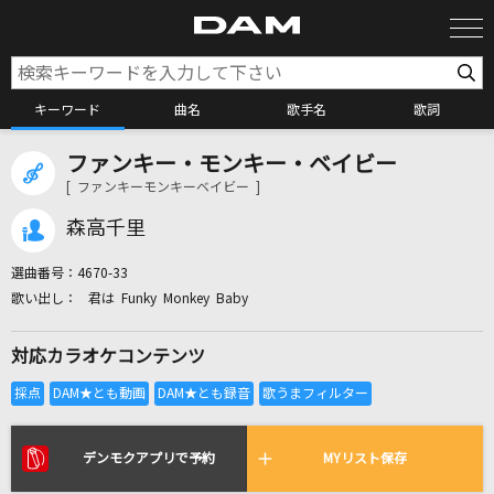
キーワード
曲名
歌手名
歌詞
ファンキー・モンキー・ベイビー
カラオケ検索
[ ファンキーモンキーベイビー ]
森高千里
カラオケ店舗検索
選曲番号：
4670-33
君は Funky Monkey Baby
カラオケリクエスト
対応カラオケコンテンツ
全国りれき
リアルタイムで歌われている曲の一覧
デンモクアプリで予約
MYリスト保存