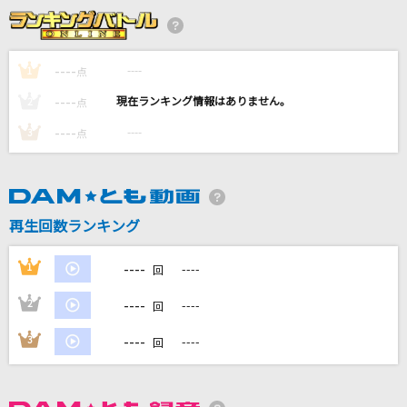
[生音]カブトムシ
aiko
----
----
1
点
[生音]青と夏
----
----
2
点
Mrs. GREEN APPLE
----
----
3
点
[生音]メイン・テーマ
薬師丸ひろ子
JOINT
再生回数ランキング
川田まみ
----
1
----
回
もっと見る
----
2
----
回
DAMの新曲・ランキングなど
----
3
----
回
カラオケ最新情報をチェック！