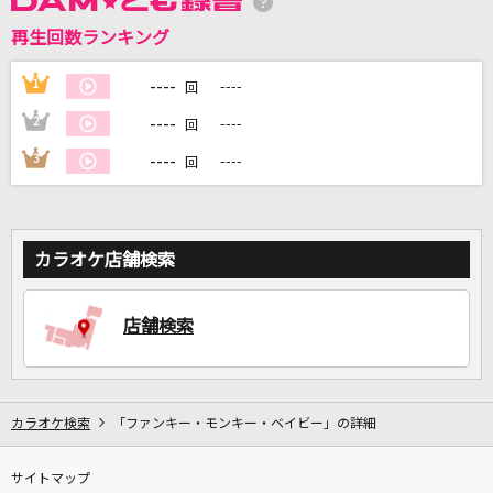
再生回数ランキング
DAMに会員登録・ログインして
カラオケをもっと楽しもう！
----
1
----
回
----
2
----
回
----
3
----
回
自宅でカラオケ歌い放題！
家族や友達と一緒に！練習にも！
カラオケ店舗検索
店舗検索
カラオケ検索
「ファンキー・モンキー・ベイビー」の詳細
サイトマップ