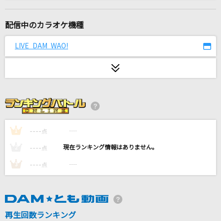
Dawning Angels
[fine-O]青葉つむぎ(CV.石川界人)、天祥院英智(CV.緑川光)、乱凪砂(CV.諏
訪部順一)、巴日和(CV.花江夏樹)
配信中のカラオケ機種
LIVE DAM WAO!
Chessboard
Official髭男dism
はなびら
back number
[生音]I LOVE YOU
----
----
1
点
尾崎豊
----
----
2
点
just Melody
----
----
3
点
UVERworld
ダーリン
須田景凪
再生回数ランキング