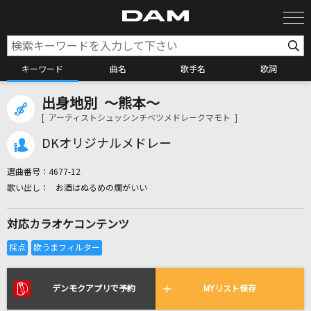
キーワード
曲名
歌手名
歌詞
出身地別 ～熊本～
カラオケ検索
[ アーティストシュッシンチベツメドレークマモト ]
DKオリジナルメドレー
カラオケ店舗検索
選曲番号：
4677-12
お酒はぬるめの燗がいい
カラオケリクエスト
対応カラオケコンテンツ
全国りれき
リアルタイムで歌われている曲の一覧
デンモクアプリで予約
MYリスト保存