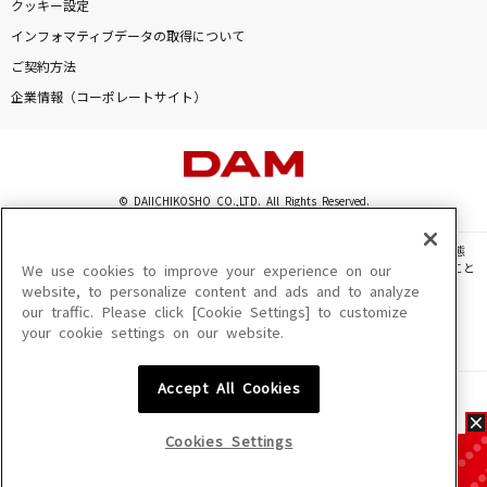
クッキー設定
インフォマティブデータの取得について
ご契約方法
企業情報（コーポレートサイト）
© DAIICHIKOSHO CO.,LTD. All Rights Reserved.
このサイトに掲載されている一切の文章・画像・写真・動画・音声等を、手段や形態
を問わず、著作権法の定める範囲を超えて無断で複製、転載、ファイル化などすること
We use cookies to improve your experience on our
を禁じます。
website, to personalize content and ads and to analyze
our traffic. Please click [Cookie Settings] to customize
楽曲及びコンテンツは、機種によりご利用いただけない場合があります。
your cookie settings on our website.
楽曲及びコンテンツの配信日、配信内容が変更になる場合があります。
楽曲によりMYリスト保存ができない場合があります。
Accept All Cookies
JASRAC許諾番号
6602250213Y31015 6602250112Y38026 6602250240Y31015
6602250241Y45122
Cookies Settings
NexTone許諾番号
ID000002945 ID000002947 ID000002937 ID000002938