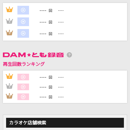
リバーサイド ホテル
----
1
----
回
福山雅治
----
2
----
回
IRIS OUT(ビデオクリップバージョン)
----
3
----
回
米津玄師
怪獣
サカナクション
再生回数ランキング
セレナーデ
----
1
----
回
なとり
----
2
----
回
もっと見る
----
3
----
回
DAMの新曲・ランキングなど
カラオケ最新情報をチェック！
カラオケ店舗検索