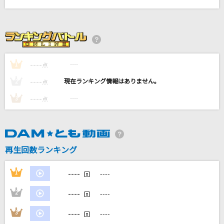
あなた
宇多田ヒカル
[生音]さよならエレジー
菅田将暉
----
----
1
点
----
----
2
点
Runner
爆風スランプ(BAKUFU-SLUMP)
----
----
3
点
KAWAII FESTIVAL
ハローキティ
再生回数ランキング
もっと見る
----
1
----
回
DAMの新曲・ランキングなど
----
2
----
回
カラオケ最新情報をチェック！
----
3
----
回