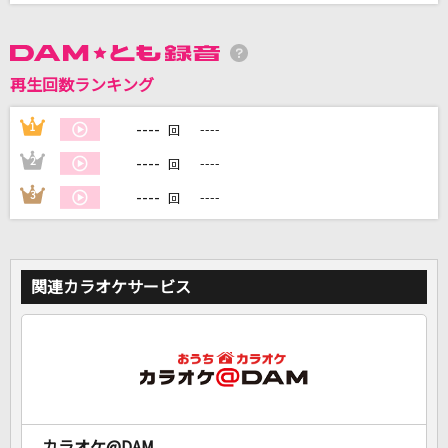
DAMに会員登録・ログインして
カラオケをもっと楽しもう！
再生回数ランキング
----
1
----
回
----
2
----
回
自宅でカラオケ歌い放題！
----
3
----
回
家族や友達と一緒に！練習にも！
関連カラオケサービス
カラオケ@DAM