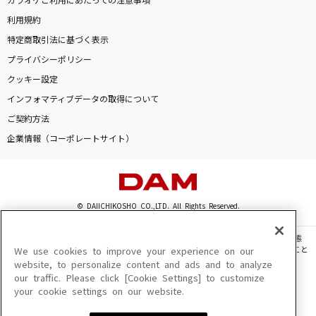
カラオケご利用にあたっての注意事項
利用規約
特定商取引法に基づく表示
プライバシーポリシー
クッキー設定
インフォマティブデータの取得について
ご契約方法
企業情報（コーポレートサイト）
© DAIICHIKOSHO CO.,LTD. All Rights Reserved.
このサイトに掲載されている一切の文章・画像・写真・動画・音声等を、手段や形態
を問わず、著作権法の定める範囲を超えて無断で複製、転載、ファイル化などすること
We use cookies to improve your experience on our
を禁じます。
website, to personalize content and ads and to analyze
our traffic. Please click [Cookie Settings] to customize
楽曲及びコンテンツは、機種によりご利用いただけない場合があります。
your cookie settings on our website.
楽曲及びコンテンツの配信日、配信内容が変更になる場合があります。
楽曲によりMYリスト保存ができない場合があります。