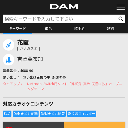
キーワード
曲名
歌手名
歌詞
花霞
カラオケ検索
[ ハナガスミ ]
吉岡亜衣加
カラオケ店舗検索
選曲番号：
4688-90
想い出は花霞の中 永遠の夢
カラオケリクエスト
Nintendo Switch用ソフト「薄桜鬼 真改 天雲ノ抄」オープニ
ングテーマ
全国りれき
対応カラオケコンテンツ
リアルタイムで歌われている曲の一覧