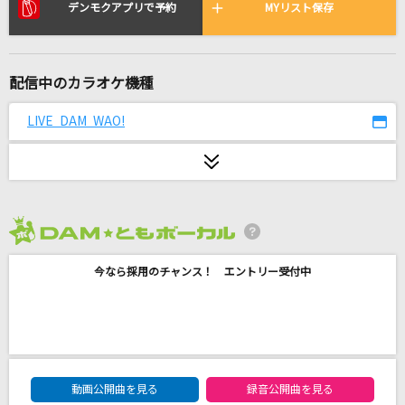
[生音]足音 ～Be Strong
デンモクアプリで予約
MYリスト保存
Mr.Children
[生音]Laughter
配信中のカラオケ機種
Official髭男dism
LIVE DAM WAO!
LEVEL5-judgelight-
fripSide
Believe in you
nonoc
2026年8月度
今なら採用のチャンス！ エントリー受付中
高嶺の花子さん
back number
TOXIC BOY
米津玄師
DAM★ともボーカルエントリーランキング
動画公開曲を見る
録音公開曲を見る