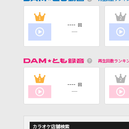
1
2
----
回
----
再生回数ランキ
1
2
----
回
----
カラオケ店舗検索