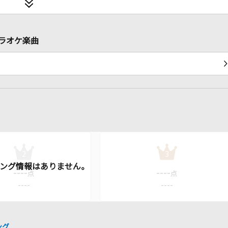
ラオケ楽曲
2
3
----
----
点
点
----
----
ング