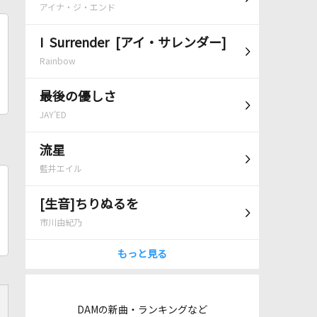
アイナ・ジ・エンド
I Surrender [アイ・サレンダー]
Rainbow
最後の優しさ
JAY'ED
流星
藍井エイル
[生音]ちりぬるを
市川由紀乃
もっと見る
DAMの新曲・ランキングなど