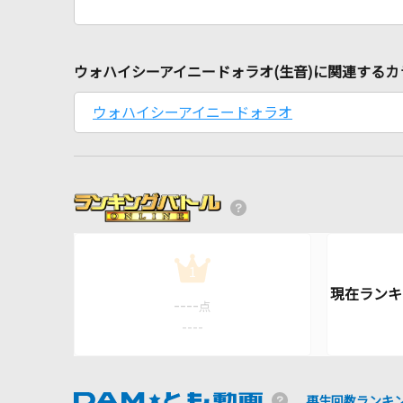
ウォハイシーアイニードォラオ(生音)に関連するカ
ウォハイシーアイニードォラオ
1
----
点
----
再生回数ランキ