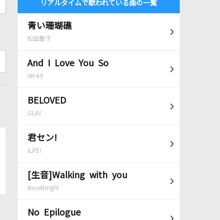
リアルタイムで歌われている曲の一覧
青い珊瑚礁
松田聖子
And I Love You So
AK-69
BELOVED
GLAY
君セン!
iLiFE!
[生音]Walking with you
Novelbright
No Epilogue