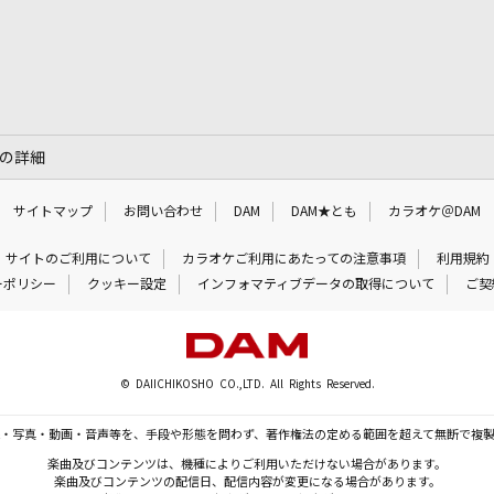
」の詳細
サイトマップ
お問い合わせ
DAM
DAM★とも
カラオケ＠DAM
サイトのご利用について
カラオケご利用にあたっての注意事項
利用規約
ーポリシー
クッキー設定
インフォマティブデータの取得について
ご契
© DAIICHIKOSHO CO.,LTD. All Rights Reserved.
・写真・動画・音声等を、手段や形態を問わず、著作権法の定める範囲を超えて無断で複
楽曲及びコンテンツは、機種によりご利用いただけない場合があります。
楽曲及びコンテンツの配信日、配信内容が変更になる場合があります。