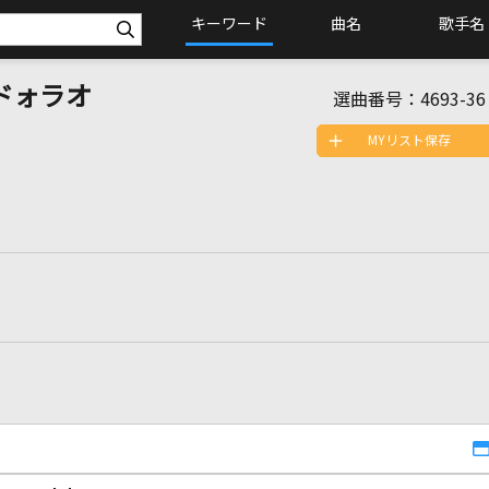
キーワード
曲名
歌手名
ドォラオ
選曲番号：
4693-36
MYリスト保存