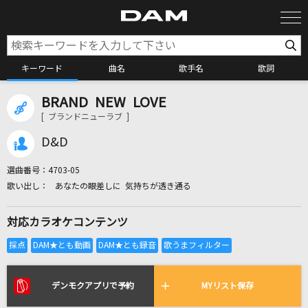
キーワード
曲名
歌手名
歌詞
BRAND NEW LOVE
カラオケ検索
[ ブランドニューラブ ]
D&D
カラオケ店舗検索
選曲番号：
4703-05
あなたの眼差しに 気持ちが透き通る
カラオケリクエスト
対応カラオケコンテンツ
全国りれき
リアルタイムで歌われている曲の一覧
デンモクアプリで予約
MYリスト保存