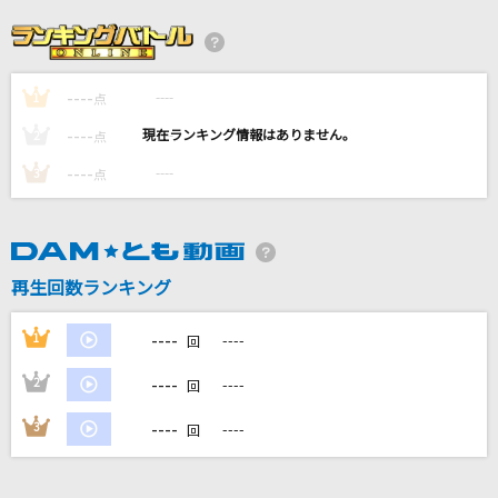
おいら土下座の半三郎 with 八代亜紀
秋山竜次(ロバート)
----
----
1
[生音]プライマル
点
ORIGINAL LOVE
----
----
2
点
----
----
3
点
[生音]リンジュー・ラヴ
マカロニえんぴつ
BORN TO BE
再生回数ランキング
PRODUCE 101 JAPAN 新世界
----
1
----
回
もっと見る
----
2
----
回
DAMの新曲・ランキングなど
----
3
----
回
カラオケ最新情報をチェック！