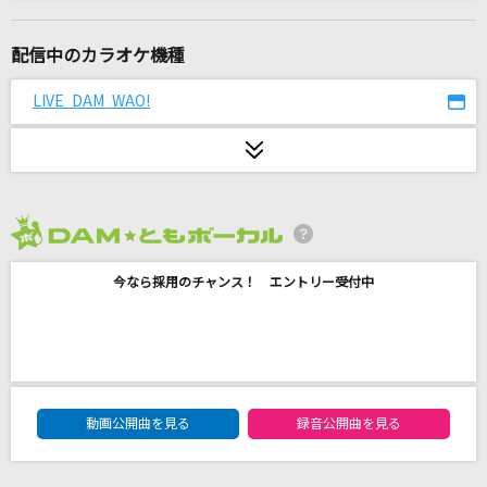
[生音]ちりぬるを
市川由紀乃
配信中のカラオケ機種
Golden [ゴールデン]
LIVE DAM WAO!
HUNTR/X
シリウス
藍井エイル
2026年8月度
[生音]桜
今なら採用のチャンス！ エントリー受付中
コブクロ
罪と罰
椎名林檎
DAM★ともボーカルエントリーランキング
[生音]光るなら
動画公開曲を見る
録音公開曲を見る
Goose house