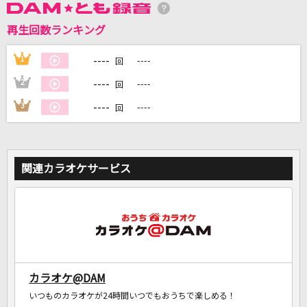
再生回数ランキング
DAMに会員登録・ログインして
カラオケをもっと楽しもう！
----
1
----
回
----
2
----
回
----
3
----
回
自宅でカラオケ歌い放題！
家族や友達と一緒に！練習にも！
関連カラオケサービス
カラオケ@DAM
いつものカラオケが24時間いつでもおうちで楽しめる！