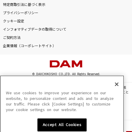
特定商取引法に基づく表示
プライバシーポリシー
クッキー設定
インフォマティブデータの取得について
ご契約方法
企業情報（コーポレートサイト）
© DAIICHIKOSHO CO.,LTD. All Rights Reserved.
このサイトに掲載されている一切の文章・画像・写真・動画・音声等を、手段や形態
を問わず、著作権法の定める範囲を超えて無断で複製、転載、ファイル化などすること
We use cookies to improve your experience on our
を禁じます。
website, to personalize content and ads and to analyze
our traffic. Please click [Cookie Settings] to customize
楽曲及びコンテンツは、機種によりご利用いただけない場合があります。
your cookie settings on our website.
楽曲及びコンテンツの配信日、配信内容が変更になる場合があります。
楽曲によりMYリスト保存ができない場合があります。
Accept All Cookies
JASRAC許諾番号
6602250213Y31015 6602250112Y38026 6602250240Y31015