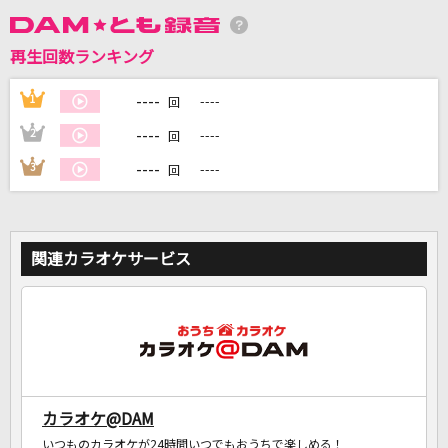
再生回数ランキング
DAMに会員登録・ログインして
カラオケをもっと楽しもう！
----
1
----
回
----
2
----
回
----
3
----
回
自宅でカラオケ歌い放題！
家族や友達と一緒に！練習にも！
関連カラオケサービス
カラオケ@DAM
いつものカラオケが24時間いつでもおうちで楽しめる！