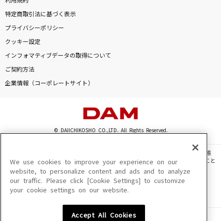
利用規約
特定商取引法に基づく表示
プライバシーポリシー
クッキー設定
インフォマティブデータの取得について
ご契約方法
企業情報（コーポレートサイト）
© DAIICHIKOSHO CO.,LTD. All Rights Reserved.
このサイトに掲載されている一切の文章・画像・写真・動画・音声等を、手段や形態
を問わず、著作権法の定める範囲を超えて無断で複製、転載、ファイル化などすること
We use cookies to improve your experience on our
を禁じます。
website, to personalize content and ads and to analyze
our traffic. Please click [Cookie Settings] to customize
楽曲及びコンテンツは、機種によりご利用いただけない場合があります。
your cookie settings on our website.
楽曲及びコンテンツの配信日、配信内容が変更になる場合があります。
楽曲によりMYリスト保存ができない場合があります。
Accept All Cookies
JASRAC許諾番号