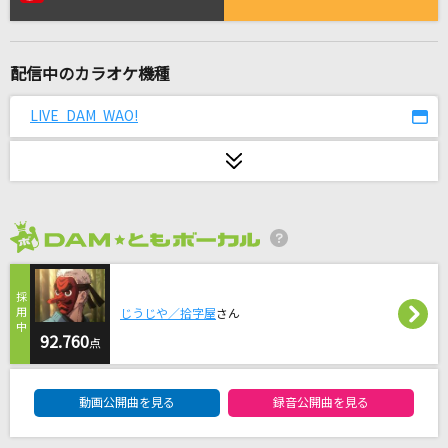
ラビットホール
DECO*27
配信中のカラオケ機種
[生音]横須賀ストーリー
山口百恵
LIVE DAM WAO!
[生音]絵空
マルシィ
[生音]Good Morning World!
2026年8月度
BURNOUT SYNDROMES
you
じうじや／拾字屋
さん
倖田來未
92.760
点
DAM★ともボーカルエントリーランキング
夏祭り
動画公開曲を見る
録音公開曲を見る
JITTERIN' JINN