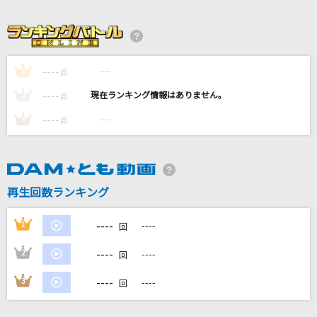
修羅薔薇
てにをは
Forever Love(ビデオクリップバージョン)
----
----
1
点
X JAPAN
----
----
2
点
エイリアンエイリアン
----
----
3
点
ナユタン星人
[生音]ハッピーエンド
back number
再生回数ランキング
もっと見る
----
1
----
回
----
2
----
回
DAMの新曲・ランキングなど
カラオケ最新情報をチェック！
----
3
----
回