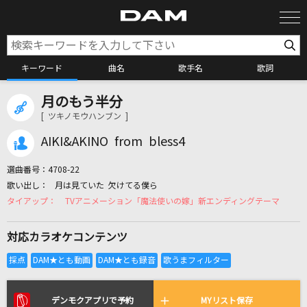
キーワード
曲名
歌手名
歌詞
月のもう半分
カラオケ検索
[ ツキノモウハンブン ]
AIKI&AKINO from bless4
カラオケ店舗検索
選曲番号：
4708-22
月は見ていた 欠けてる僕ら
カラオケリクエスト
TVアニメーション「魔法使いの嫁」新エンディングテーマ
対応カラオケコンテンツ
全国りれき
リアルタイムで歌われている曲の一覧
デンモクアプリで予約
MYリスト保存