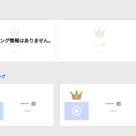
2
3
----
----
点
点
----
----
ング
3
----
----
回
回
----
----