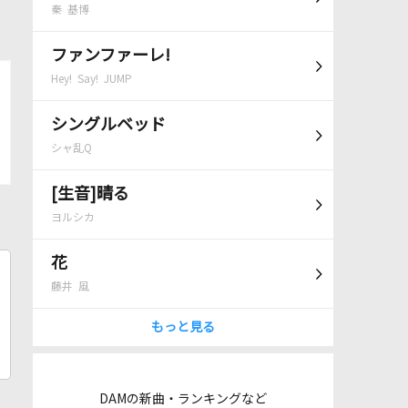
秦 基博
ファンファーレ!
Hey! Say! JUMP
シングルベッド
シャ乱Q
[生音]晴る
ヨルシカ
花
藤井 風
もっと見る
DAMの新曲・ランキングなど