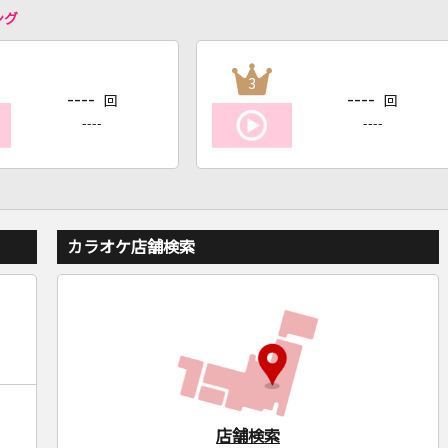
ング
3
----
----
回
回
----
----
カラオケ店舗検索
店舗検索