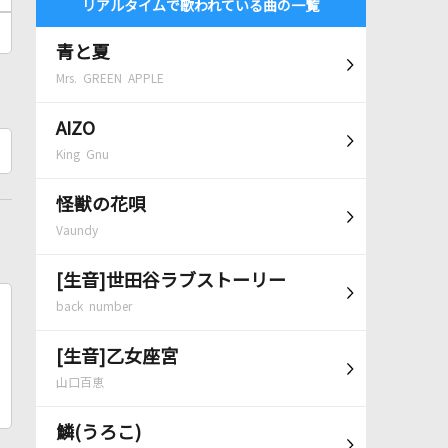
リアルタイムで歌われている曲の一覧
青と夏
Mrs. GREEN APPLE
AIZO
King Gnu
怪獣の花唄
Vaundy
[生音]世田谷ラブストーリー
back number
[生音]乙女座宮
山口百恵
鱗(うろこ)