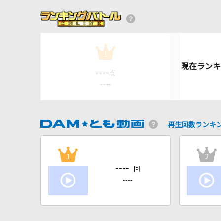
1
----
点
----
再生回数ランキ
1
2
----
回
----