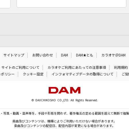
サイトマップ
お問い合わせ
DAM
DAM★とも
カラオケ＠DAM
サイトのご利用について
カラオケご利用にあたっての注意事項
利用規約
ーポリシー
クッキー設定
インフォマティブデータの取得について
ご契
© DAIICHIKOSHO CO.,LTD. All Rights Reserved.
・写真・動画・音声等を、手段や形態を問わず、著作権法の定める範囲を超えて無断で複
楽曲及びコンテンツは、機種によりご利用いただけない場合があります。
楽曲及びコンテンツの配信日、配信内容が変更になる場合があります。