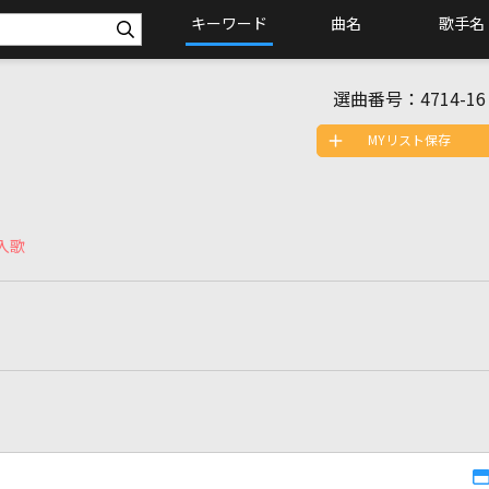
キーワード
曲名
歌手名
選曲番号：
4714-16
MYリスト保存
入歌