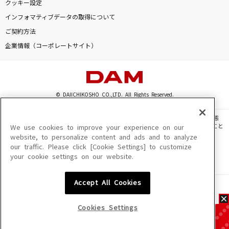
クッキー設定
インフォマティブデータの取得について
ご契約方法
企業情報（コーポレートサイト）
© DAIICHIKOSHO CO.,LTD. All Rights Reserved.
このサイトに掲載されている一切の文章・画像・写真・動画・音声等を、手段や形態
を問わず、著作権法の定める範囲を超えて無断で複製、転載、ファイル化などすること
We use cookies to improve your experience on our
を禁じます。
website, to personalize content and ads and to analyze
our traffic. Please click [Cookie Settings] to customize
楽曲及びコンテンツは、機種によりご利用いただけない場合があります。
your cookie settings on our website.
楽曲及びコンテンツの配信日、配信内容が変更になる場合があります。
楽曲によりMYリスト保存ができない場合があります。
Accept All Cookies
JASRAC許諾番号
6602250213Y31015 6602250112Y38026 6602250240Y31015
6602250241Y45122
Cookies Settings
NexTone許諾番号
ID000002945 ID000002947 ID000002937 ID000002938