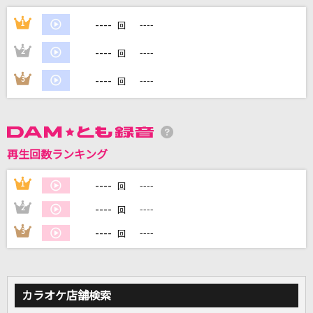
[生音]HAPPY BIRTHDAY
----
1
----
回
back number
----
2
----
回
LOST ANGELS
----
3
----
回
GACKT(Gackt)
死神
米津玄師
再生回数ランキング
夏祭り
----
1
----
回
JITTERIN' JINN
----
2
----
回
もっと見る
----
3
----
回
DAMの新曲・ランキングなど
カラオケ最新情報をチェック！
カラオケ店舗検索