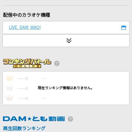
君をのせて
井上あずみ
配信中のカラオケ機種
ワールドイズマイン
LIVE DAM WAO!
supercell feat.初音ミク
LOVE涙色
松浦亜弥
純恋愛のインゴット
tuki.
----
----
1
点
----
----
2
点
薔薇の鎖
----
----
3
点
西城秀樹
東京フラッシュ
Vaundy
再生回数ランキング