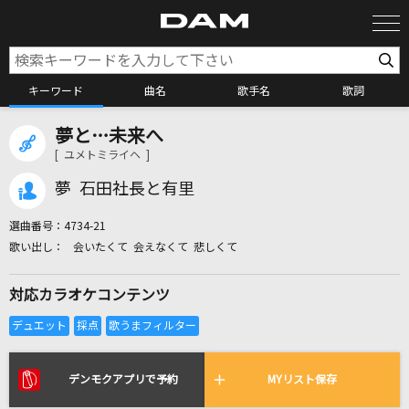
キーワード
曲名
歌手名
歌詞
夢と…未来へ
カラオケ検索
[ ユメトミライヘ ]
夢 石田社長と有里
カラオケ店舗検索
選曲番号：
4734-21
会いたくて 会えなくて 悲しくて
カラオケリクエスト
対応カラオケコンテンツ
全国りれき
リアルタイムで歌われている曲の一覧
デンモクアプリで予約
MYリスト保存