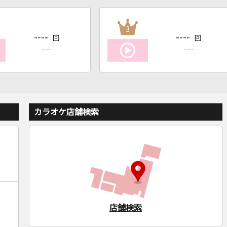
3
----
----
回
回
----
----
カラオケ店舗検索
店舗検索