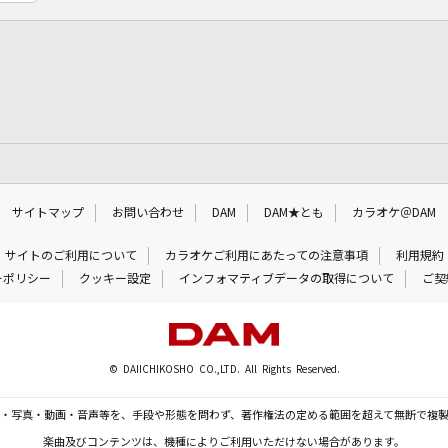
サイトマップ
お問い合わせ
DAM
DAM★とも
カラオケ＠DAM
サイトのご利用について
カラオケご利用にあたっての注意事項
利用規約
ーポリシー
クッキー設定
インフォマティブデータの取得について
ご契
© DAIICHIKOSHO CO.,LTD. All Rights Reserved.
・写真・動画・音声等を、手段や形態を問わず、著作権法の定める範囲を超えて無断で複
楽曲及びコンテンツは、機種によりご利用いただけない場合があります。