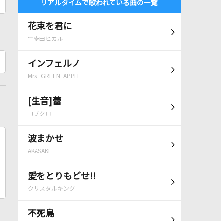
リアルタイムで歌われている曲の一覧
花束を君に
宇多田ヒカル
インフェルノ
Mrs. GREEN APPLE
[生音]蕾
コブクロ
波まかせ
AKASAKI
愛をとりもどせ!!
クリスタルキング
不死鳥