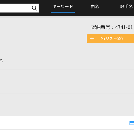
キーワード
曲名
歌手名
]
選曲番号：
4741-01
MYリスト保存
e,