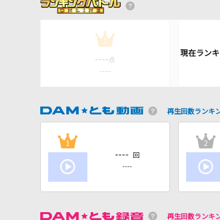
1
----
点
----
再生回数ランキ
1
2
----
回
----
再生回数ランキ