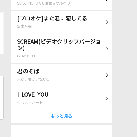
SEKAI NO OWARI(世界の終わり)
[プロオケ]また君に恋してる
坂本冬美
SCREAM(ビデオクリップバージョ
ン)
GLAY×EXILE
君のそば
東京、君がいない街
I LOVE YOU
クリス・ハート
もっと見る