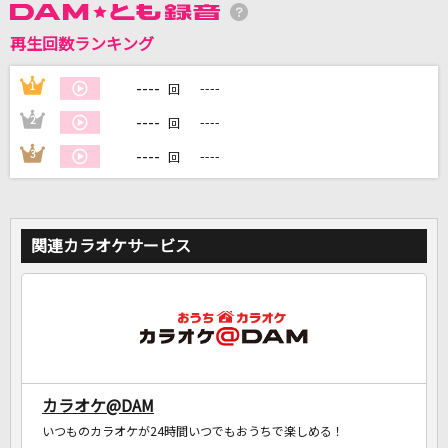
再生回数ランキング
DAMに会員登録・ログインして
カラオケをもっと楽しもう！
----
1
----
回
----
2
----
回
----
3
----
回
自宅でカラオケ歌い放題！
家族や友達と一緒に！練習にも！
関連カラオケサービス
カラオケ@DAM
いつものカラオケが24時間いつでもおうちで楽しめる！