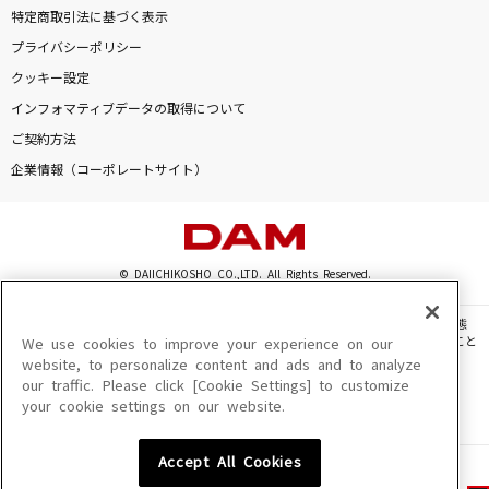
特定商取引法に基づく表示
プライバシーポリシー
クッキー設定
インフォマティブデータの取得について
ご契約方法
企業情報（コーポレートサイト）
© DAIICHIKOSHO CO.,LTD. All Rights Reserved.
このサイトに掲載されている一切の文章・画像・写真・動画・音声等を、手段や形態
を問わず、著作権法の定める範囲を超えて無断で複製、転載、ファイル化などすること
We use cookies to improve your experience on our
を禁じます。
website, to personalize content and ads and to analyze
our traffic. Please click [Cookie Settings] to customize
楽曲及びコンテンツは、機種によりご利用いただけない場合があります。
your cookie settings on our website.
楽曲及びコンテンツの配信日、配信内容が変更になる場合があります。
楽曲によりMYリスト保存ができない場合があります。
Accept All Cookies
JASRAC許諾番号
6602250213Y31015 6602250112Y38026 6602250240Y31015