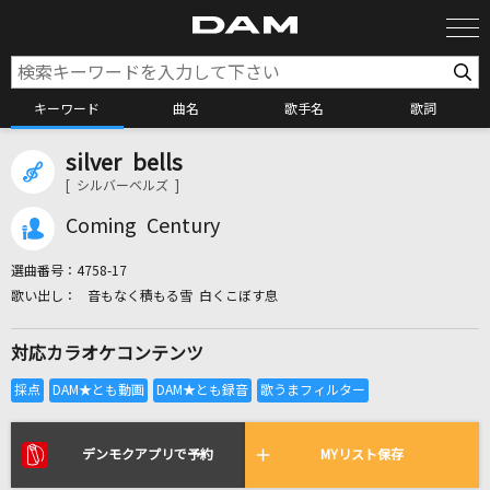
キーワード
曲名
歌手名
歌詞
silver bells
カラオケ検索
[ シルバーベルズ ]
Coming Century
カラオケ店舗検索
選曲番号：
4758-17
音もなく積もる雪 白くこぼす息
カラオケリクエスト
対応カラオケコンテンツ
全国りれき
リアルタイムで歌われている曲の一覧
デンモクアプリで予約
MYリスト保存