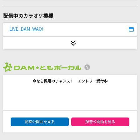
蕾
コブクロ
配信中のカラオケ機種
会いたくて
LIVE DAM WAO!
Ado
愛をこめて花束を
Superfly
2026年8月度
クラクラ☆クライマックス
今なら採用のチャンス！ エントリー受付中
Juice=Juice
まっさら
ReoNa
DAM★ともボーカルエントリーランキング
Perfume of love
動画公開曲を見る
録音公開曲を見る
globe