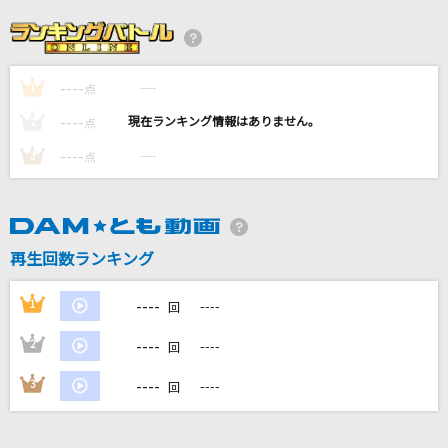
benefits
Vaundy
----
----
1
インザバックルーム
点
syudou
----
----
2
点
----
----
3
点
最後の雨
中西保志
Brand New
再生回数ランキング
Mrs. GREEN APPLE
----
1
----
回
もっと見る
----
2
----
回
DAMの新曲・ランキングなど
----
3
----
回
カラオケ最新情報をチェック！