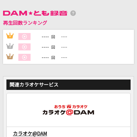
再生回数ランキング
DAMに会員登録・ログインして
カラオケをもっと楽しもう！
----
1
----
回
----
2
----
回
----
3
----
回
自宅でカラオケ歌い放題！
家族や友達と一緒に！練習にも！
関連カラオケサービス
カラオケ@DAM