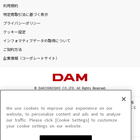
利用規約
特定商取引法に基づく表示
プライバシーポリシー
クッキー設定
インフォマティブデータの取得について
ご契約方法
企業情報（コーポレートサイト）
© DAIICHIKOSHO CO.,LTD. All Rights Reserved.
このサイトに掲載されている一切の文章・画像・写真・動画・音声等を、手段や形態
を問わず、著作権法の定める範囲を超えて無断で複製、転載、ファイル化などすること
We use cookies to improve your experience on our
を禁じます。
website, to personalize content and ads and to analyze
our traffic. Please click [Cookie Settings] to customize
楽曲及びコンテンツは、機種によりご利用いただけない場合があります。
your cookie settings on our website.
楽曲及びコンテンツの配信日、配信内容が変更になる場合があります。
楽曲によりMYリスト保存ができない場合があります。