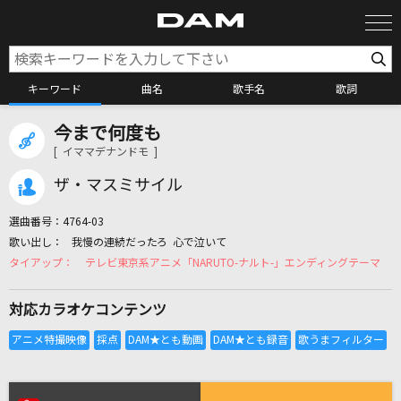
キーワード
曲名
歌手名
歌詞
今まで何度も
カラオケ検索
[ イママデナンドモ ]
ザ・マスミサイル
カラオケ店舗検索
選曲番号：
4764-03
我慢の連続だったろ 心で泣いて
カラオケリクエスト
テレビ東京系アニメ「NARUTO-ナルト-」エンディングテーマ
対応カラオケコンテンツ
全国りれき
リアルタイムで歌われている曲の一覧