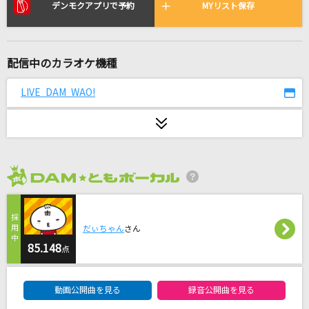
[生音]夢をかなえてドラえもん(ドラえもんアニ
デンモクアプリで予約
MYリスト保存
メバージョン)
mao
配信中のカラオケ機種
魂のルフラン
高橋洋子
LIVE DAM WAO!
禁断のレジスタンス
水樹奈々
花の塔
2026年8月度
さユり
あぶく
だぃちゃん
さん
85.148
ヨルシカ
点
DAM★ともボーカルエントリーランキング
ひだまりの花
動画公開曲を見る
録音公開曲を見る
橘ゆうじ