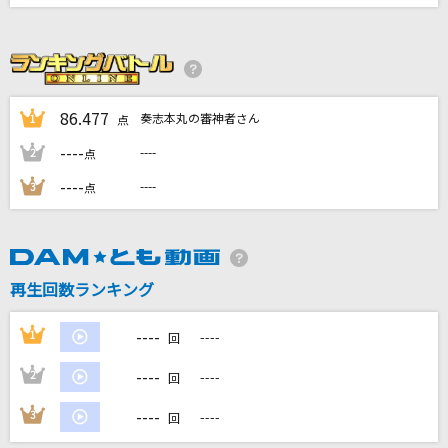
怪獣
サカナクション
STOP ME
86.477
奏志本丸の審神者さん
1
点
ノーナ・リーヴス
----
----
2
点
----
[生音]左右盲
----
3
点
ヨルシカ
ちぎれた翼
再生回数ランキング
20th Century
もっと見る
----
1
----
回
----
2
----
回
DAMの新曲・ランキングなど
カラオケ最新情報をチェック！
----
3
----
回