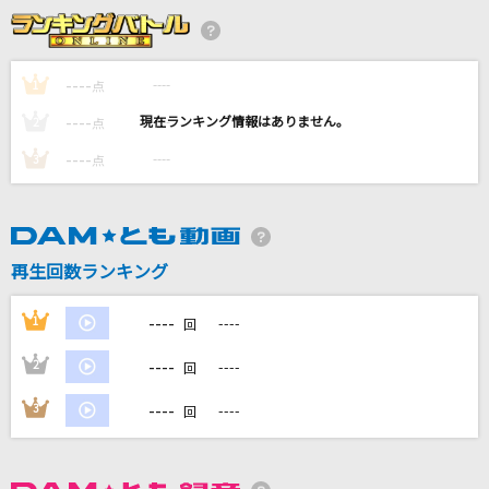
Juice=Juice
怪獣
----
サカナクション
----
1
点
----
----
2
点
揺らぐ暗澹の世界から
----
----
3
点
芥川龍之介(CV.小野賢章)
lulu.
Mrs. GREEN APPLE
再生回数ランキング
少女レイ
----
1
----
回
みきとP
----
2
----
回
もっと見る
----
3
----
回
DAMの新曲・ランキングなど
カラオケ最新情報をチェック！