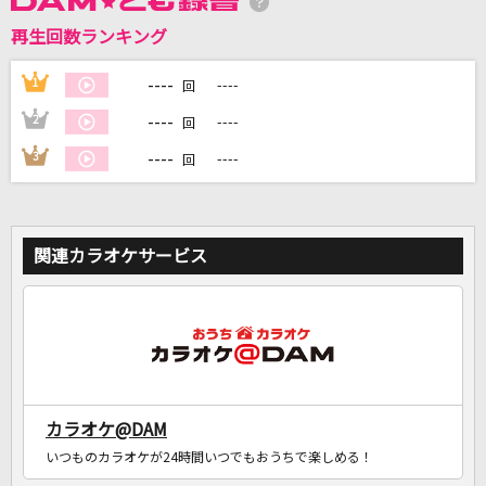
再生回数ランキング
----
1
----
回
DAMに会員登録・ログインして
カラオケをもっと楽しもう！
----
2
----
回
----
3
----
回
自宅でカラオケ歌い放題！
関連カラオケサービス
家族や友達と一緒に！練習にも！
カラオケ@DAM
いつものカラオケが24時間いつでもおうちで楽しめる！