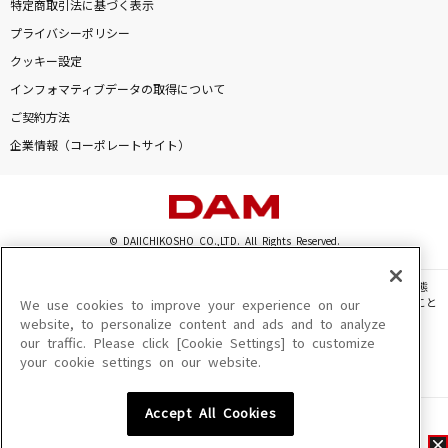
特定商取引法に基づく表示
プライバシーポリシー
クッキー設定
インフォマティブデータの取得について
ご契約方法
企業情報（コーポレートサイト）
© DAIICHIKOSHO CO.,LTD. All Rights Reserved.
このサイトに掲載されている一切の文章・画像・写真・動画・音声等を、手段や形態
を問わず、著作権法の定める範囲を超えて無断で複製、転載、ファイル化などすること
We use cookies to improve your experience on our
を禁じます。
website, to personalize content and ads and to analyze
our traffic. Please click [Cookie Settings] to customize
楽曲及びコンテンツは、機種によりご利用いただけない場合があります。
your cookie settings on our website.
楽曲及びコンテンツの配信日、配信内容が変更になる場合があります。
楽曲によりMYリスト保存ができない場合があります。
Accept All Cookies
JASRAC許諾番号
6602250213Y31015 6602250112Y38026 6602250240Y31015
6602250241Y45122