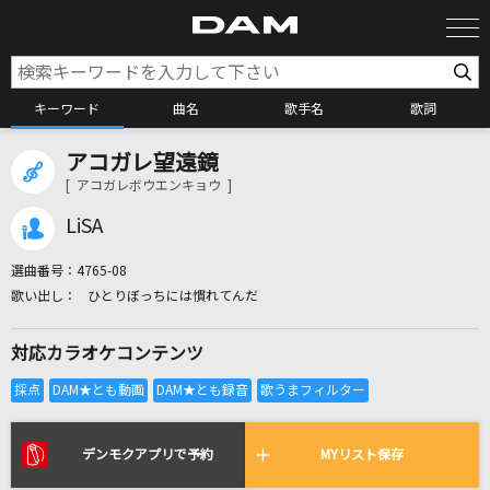
キーワード
曲名
歌手名
歌詞
アコガレ望遠鏡
カラオケ検索
[ アコガレボウエンキョウ ]
LiSA
カラオケ店舗検索
選曲番号：
4765-08
ひとりぼっちには慣れてんだ
カラオケリクエスト
対応カラオケコンテンツ
全国りれき
リアルタイムで歌われている曲の一覧
デンモクアプリで予約
MYリスト保存