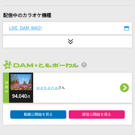
Error
SEKAI NO OWARI(世界の終わり)
配信中のカラオケ機種
へべれけジャンキー
LIVE DAM WAO!
syudou
[生音]シルエット
KANA-BOON
2026年8月度
プレパレード
逢坂大河(CV:釘宮理恵)・櫛枝実乃梨(CV:堀江由衣)・川嶋亜美(CV:喜多村
英梨)
ｗａｋａｎａ
さん
94.040
点
[生音]マリーゴールド
あいみょん
DAM★ともボーカルエントリーランキング
動画公開曲を見る
録音公開曲を見る
「ひとりで生きられそう」って それってねえ、
褒めているの?