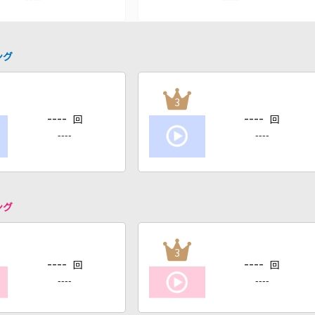
ング
3
----
----
回
回
----
----
ング
3
----
----
回
回
----
----