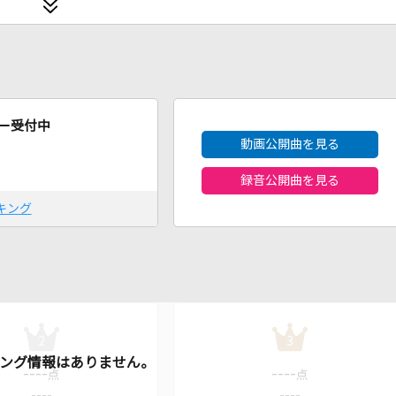
2026年8月度
ー受付中
動画公開曲を見る
録音公開曲を見る
キング
2
3
----
----
点
点
----
----