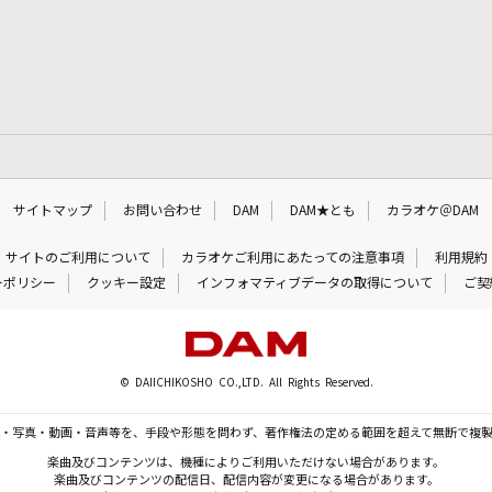
サイトマップ
お問い合わせ
DAM
DAM★とも
カラオケ＠DAM
サイトのご利用について
カラオケご利用にあたっての注意事項
利用規約
ーポリシー
クッキー設定
インフォマティブデータの取得について
ご契
© DAIICHIKOSHO CO.,LTD. All Rights Reserved.
・写真・動画・音声等を、手段や形態を問わず、著作権法の定める範囲を超えて無断で複
楽曲及びコンテンツは、機種によりご利用いただけない場合があります。
楽曲及びコンテンツの配信日、配信内容が変更になる場合があります。