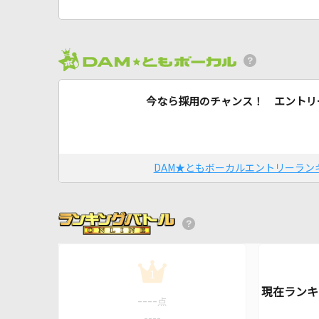
今なら採用のチャンス！ エントリ
DAM★ともボーカルエントリーラン
1
----
点
----