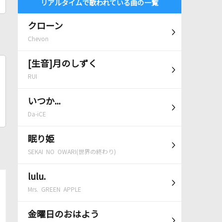
リアルタイムで歌われている曲の一覧
クローン
Chevon
[生音]月のしずく
RUI
いつか...
Da-iCE
眠り姫
SEKAI NO OWARI(世界の終わり)
lulu.
Mrs. GREEN APPLE
金曜日のおはよう