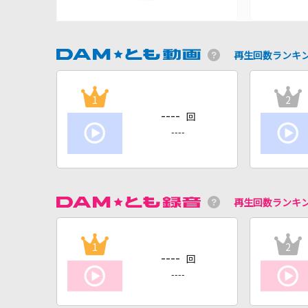
再生回数ランキ
1
2
----
回
----
再生回数ランキ
1
2
----
回
----