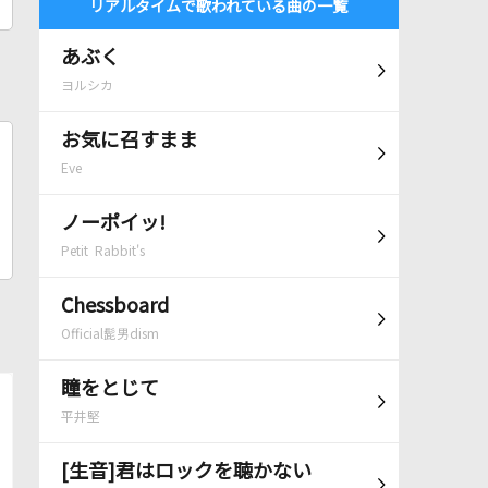
リアルタイムで歌われている曲の一覧
あぶく
ヨルシカ
お気に召すまま
Eve
ノーポイッ!
Petit Rabbit's
Chessboard
Official髭男dism
瞳をとじて
平井堅
[生音]君はロックを聴かない