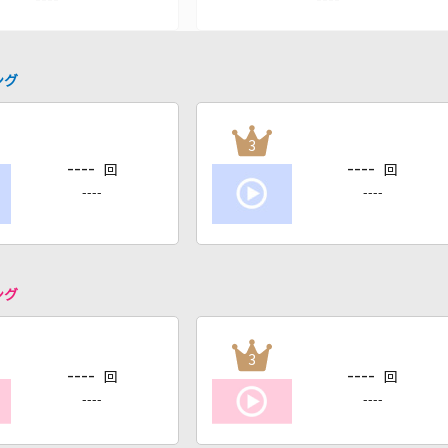
ング
3
----
----
回
回
----
----
ング
3
----
----
回
回
----
----