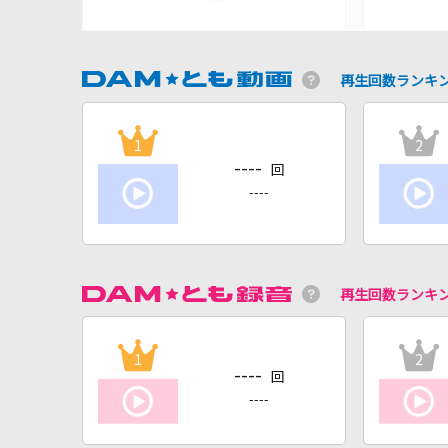
再生回数ランキ
1
2
----
回
----
再生回数ランキ
1
2
----
回
----