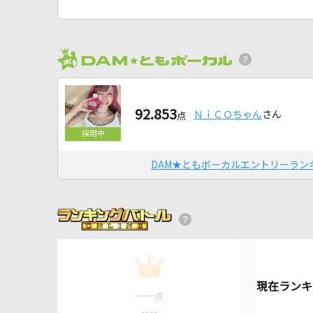
92.853
ＮｉＣＯちゃん
さん
点
DAM★ともボーカルエントリーラン
1
----
点
----