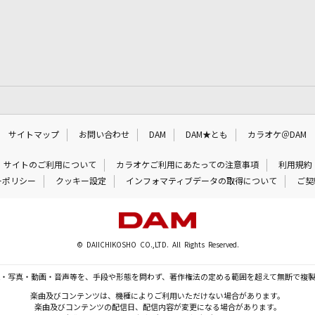
サイトマップ
お問い合わせ
DAM
DAM★とも
カラオケ＠DAM
サイトのご利用について
カラオケご利用にあたっての注意事項
利用規約
ーポリシー
クッキー設定
インフォマティブデータの取得について
ご契
© DAIICHIKOSHO CO.,LTD. All Rights Reserved.
・写真・動画・音声等を、手段や形態を問わず、著作権法の定める範囲を超えて無断で複
楽曲及びコンテンツは、機種によりご利用いただけない場合があります。
楽曲及びコンテンツの配信日、配信内容が変更になる場合があります。