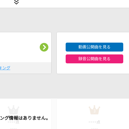
2026年8月度
動画公開曲を見る
録音公開曲を見る
キング
2
3
----
----
点
点
----
----