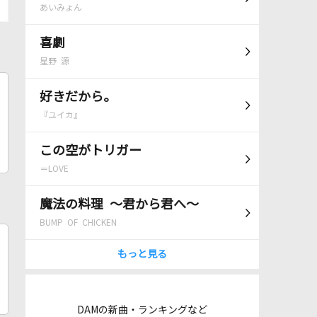
あいみょん
喜劇
星野 源
好きだから。
『ユイカ』
この空がトリガー
＝LOVE
魔法の料理 ～君から君へ～
BUMP OF CHICKEN
もっと見る
DAMの新曲・ランキングなど