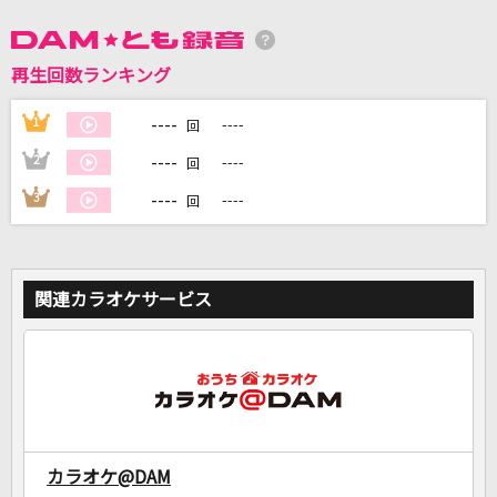
DAMに会員登録・ログインして
再生回数ランキング
カラオケをもっと楽しもう！
----
1
----
回
----
2
----
回
----
3
----
回
自宅でカラオケ歌い放題！
家族や友達と一緒に！練習にも！
関連カラオケサービス
カラオケ@DAM