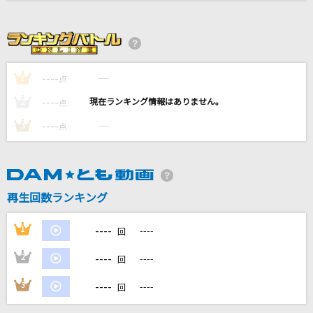
LEVEL5-judgelight-
fripSide
Family Song
----
----
1
点
星野 源
----
----
2
点
366日
----
----
3
点
HY
残酷な天使のテーゼ
高橋洋子
再生回数ランキング
もっと見る
----
1
----
回
----
2
----
DAMの新曲・ランキングなど
回
カラオケ最新情報をチェック！
----
3
----
回