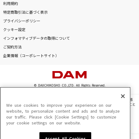
利用規約
特定商取引法に基づく表示
プライバシーポリシー
クッキー設定
インフォマティブデータの取得について
ご契約方法
企業情報（コーポレートサイト）
© DAIICHIKOSHO CO.,LTD. All Rights Reserved.
このサイトに掲載されている一切の文章・画像・写真・動画・音声等を、手段や形態
を問わず、著作権法の定める範囲を超えて無断で複製、転載、ファイル化などすること
We use cookies to improve your experience on our
を禁じます。
website, to personalize content and ads and to analyze
our traffic. Please click [Cookie Settings] to customize
楽曲及びコンテンツは、機種によりご利用いただけない場合があります。
your cookie settings on our website.
楽曲及びコンテンツの配信日、配信内容が変更になる場合があります。
楽曲によりMYリスト保存ができない場合があります。
Accept All Cookies