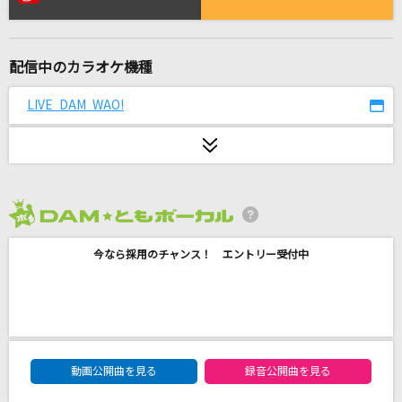
夜の踊り子
サカナクション
配信中のカラオケ機種
[生音]ドライフラワー
優里
LIVE DAM WAO!
[生音]有心論
RADWIMPS
[良音]COLORS
2026年8月度
宇多田ヒカル
今なら採用のチャンス！ エントリー受付中
SPARK
THE YELLOW MONKEY
[オリカラ]桜坂
DAM★ともボーカルエントリーランキング
福山雅治
動画公開曲を見る
録音公開曲を見る