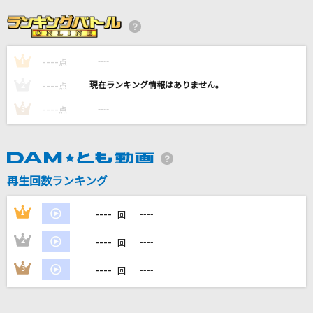
深愛
水樹奈々
----
----
1
革命道中
点
アイナ・ジ・エンド
----
----
2
点
----
----
3
点
[生音]北ウイング
中森明菜
[生音]糸
再生回数ランキング
中島みゆき
----
1
----
回
もっと見る
----
2
----
回
DAMの新曲・ランキングなど
----
3
----
回
カラオケ最新情報をチェック！