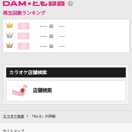
再生回数ランキング
DAMに会員登録・ログインして
カラオケをもっと楽しもう！
----
1
----
回
----
2
----
回
----
3
----
回
自宅でカラオケ歌い放題！
家族や友達と一緒に！練習にも！
カラオケ店舗検索
店舗検索
カラオケ検索
「No.8」の詳細
サイトマップ