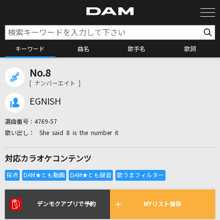
キーワード
曲名
歌手名
歌詞
No.8
カラオケ検索
[ ナンバーエイト ]
EGNISH
カラオケ店舗検索
選曲番号：
4769-57
She said 8 is the number it
カラオケリクエスト
対応カラオケコンテンツ
全国りれき
リアルタイムで歌われている曲の一覧
デンモクアプリで予約
MYリスト保存