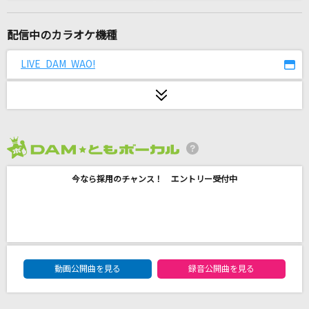
キセキ
GReeeeN
配信中のカラオケ機種
[生音]Sign
LIVE DAM WAO!
FLOW
怪獣の花唄
Vaundy
2026年8月度
オー！リバル
今なら採用のチャンス！ エントリー受付中
ポルノグラフィティ
[生音]イミテイション・ゴールド
山口百恵
DAM★ともボーカルエントリーランキング
Catherine
動画公開曲を見る
録音公開曲を見る
なとり