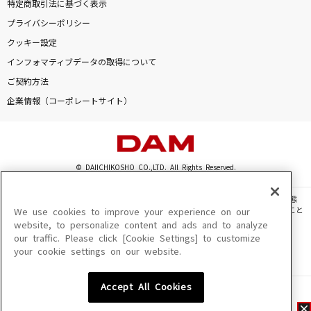
特定商取引法に基づく表示
プライバシーポリシー
クッキー設定
インフォマティブデータの取得について
ご契約方法
企業情報（コーポレートサイト）
© DAIICHIKOSHO CO.,LTD. All Rights Reserved.
このサイトに掲載されている一切の文章・画像・写真・動画・音声等を、手段や形態
を問わず、著作権法の定める範囲を超えて無断で複製、転載、ファイル化などすること
We use cookies to improve your experience on our
を禁じます。
website, to personalize content and ads and to analyze
our traffic. Please click [Cookie Settings] to customize
楽曲及びコンテンツは、機種によりご利用いただけない場合があります。
your cookie settings on our website.
楽曲及びコンテンツの配信日、配信内容が変更になる場合があります。
楽曲によりMYリスト保存ができない場合があります。
Accept All Cookies
JASRAC許諾番号
6602250213Y31015 6602250112Y38026 6602250240Y31015
6602250241Y45122