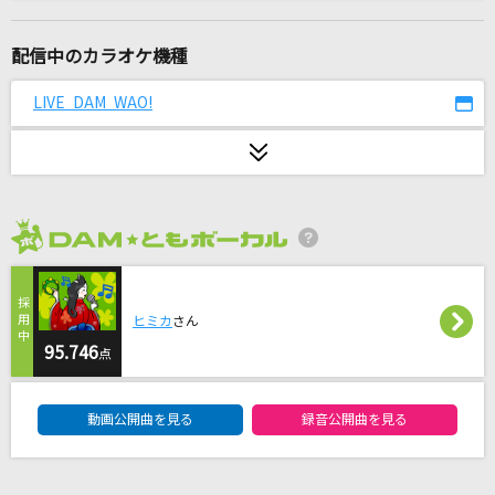
[生音]ライオン
May'n/中島愛
配信中のカラオケ機種
[生音]TSUNAMI
LIVE DAM WAO!
サザンオールスターズ
DARMA GRAND PRIX
ヨルシカ
2026年8月度
トコハナ
やなぎなぎ
ヒミカ
さん
[生音]春愁
95.746
点
Mrs. GREEN APPLE
DAM★ともボーカルエントリーランキング
動画公開曲を見る
録音公開曲を見る
残酷な天使のテーゼ
高橋洋子