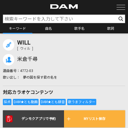
キーワード
曲名
歌手名
歌詞
WILL
カラオケ検索
[ ウィル ]
米倉千尋
カラオケ店舗検索
選曲番号：
4772-03
夢の国を探す君の名を
カラオケリクエスト
対応カラオケコンテンツ
全国りれき
リアルタイムで歌われている曲の一覧
デンモクアプリで予約
MYリスト保存