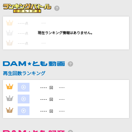
[生音]今更だって僕は言うかな
Saucy Dog
----
----
1
点
ブリキノダンス
----
----
2
点
日向電工
----
----
3
点
セレナーデ
なとり
[生音]冬と春
再生回数ランキング
back number
----
1
----
回
もっと見る
----
2
----
回
DAMの新曲・ランキングなど
----
3
----
回
カラオケ最新情報をチェック！