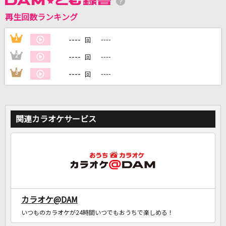
再生回数ランキング
DAMに会員登録・ログインして
カラオケをもっと楽しもう！
----
1
----
回
----
2
----
回
----
3
----
回
自宅でカラオケ歌い放題！
家族や友達と一緒に！練習にも！
関連カラオケサービス
カラオケ@DAM
いつものカラオケが24時間いつでもおうちで楽しめる！