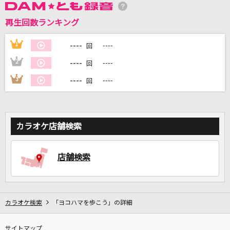
再生回数ランキング
----
1
----
回
DAMに会員登録・ログインして
カラオケをもっと楽しもう！
----
2
----
回
----
3
----
回
自宅でカラオケ歌い放題！
家族や友達と一緒に！練習にも！
カラオケ店舗検索
店舗検索
カラオケ検索
「ヨコハマを歩こう」の詳細
サイトマップ