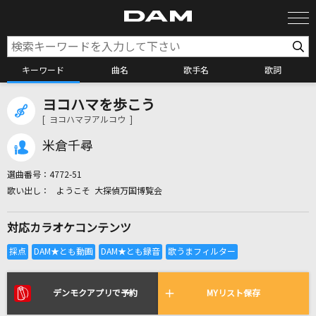
キーワード
曲名
歌手名
歌詞
ヨコハマを歩こう
カラオケ検索
[ ヨコハマヲアルコウ ]
米倉千尋
カラオケ店舗検索
選曲番号：
4772-51
ようこそ 大探偵万国博覧会
カラオケリクエスト
対応カラオケコンテンツ
全国りれき
リアルタイムで歌われている曲の一覧
デンモクアプリで予約
MYリスト保存