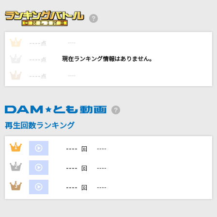
さよーならまたいつか！(ビデオクリップバージ
ョン)
米津玄師
----
----
1
点
----
----
2
点
マーシャル・マキシマイザー feat.可不(KAFU)
柊マグネタイト
----
----
3
点
Break It
安室奈美恵
再生回数ランキング
カラフル
----
ClariS
1
----
回
----
2
----
もっと見る
回
----
3
----
回
DAMの新曲・ランキングなど
カラオケ最新情報をチェック！