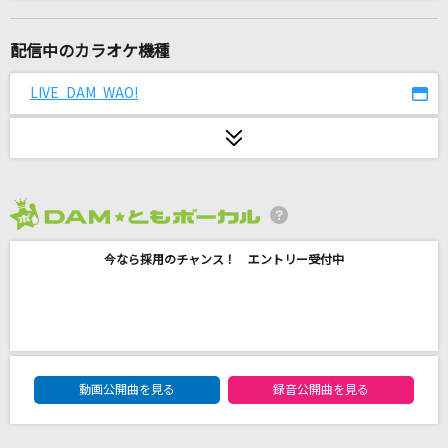
[生音]ハグルマ
KANA-BOON
配信中のカラオケ機種
奏(かなで)
LIVE DAM WAO!
スキマスイッチ
Dear…
西野カナ
2026年8月度
青春病
今なら採用のチャンス！ エントリー受付中
藤井 風
[生音]ワインレッドの心
安全地帯
DAM★ともボーカルエントリーランキング
翼をください
動画公開曲を見る
録音公開曲を見る
桜高軽音部[平沢唯・秋山澪・田井中律・琴吹紬(CV:豊崎愛生、日笠陽
子、佐藤聡美、寿美菜子)]