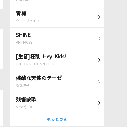
青梅
クリープハイプ
SHINE
PRIMROSE
[生音]狂乱 Hey Kids!!
THE ORAL CIGARETTES
残酷な天使のテーゼ
高橋洋子
残響散歌
Aimer(エメ)
もっと見る