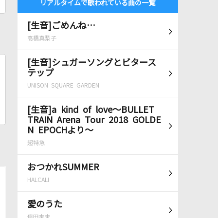
リアルタイムで歌われている曲の一覧
[生音]ごめんね…
高橋真梨子
[生音]シュガーソングとビタース
テップ
UNISON SQUARE GARDEN
[生音]a kind of love～BULLET
TRAIN Arena Tour 2018 GOLDE
N EPOCHより～
超特急
おつかれSUMMER
HALCALI
愛のうた
倖田來未