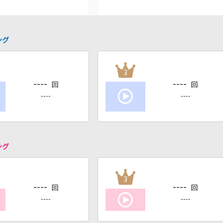
ング
3
----
----
回
回
----
----
ング
3
----
----
回
回
----
----