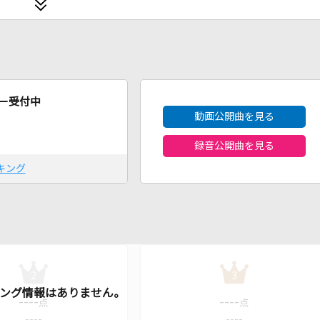
2026年8月度
ー受付中
動画公開曲を見る
録音公開曲を見る
キング
2
3
----
----
点
点
----
----