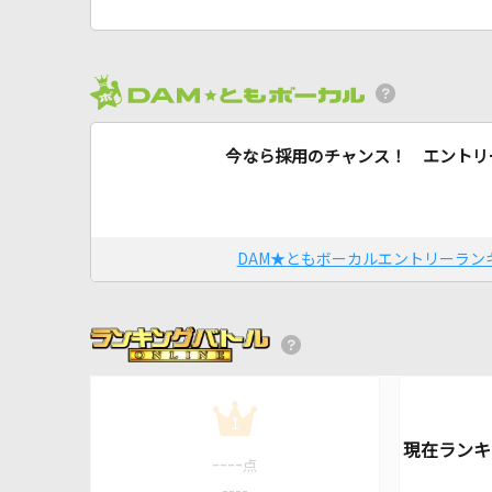
今なら採用のチャンス！ エントリ
DAM★ともボーカルエントリーラン
1
----
点
----