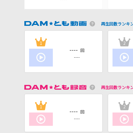
再生回数ランキ
1
2
----
回
----
再生回数ランキ
1
2
----
回
----