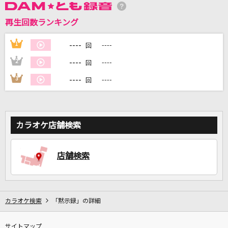
再生回数ランキング
DAMに会員登録・ログインして
カラオケをもっと楽しもう！
----
1
----
回
----
2
----
回
----
3
----
回
自宅でカラオケ歌い放題！
家族や友達と一緒に！練習にも！
カラオケ店舗検索
店舗検索
カラオケ検索
「黙示録」の詳細
サイトマップ