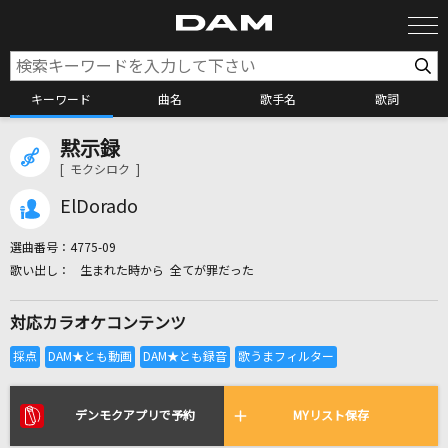
キーワード
曲名
歌手名
歌詞
黙示録
カラオケ検索
[ モクシロク ]
ElDorado
カラオケ店舗検索
選曲番号：
4775-09
生まれた時から 全てが罪だった
カラオケリクエスト
対応カラオケコンテンツ
全国りれき
リアルタイムで歌われている曲の一覧
デンモクアプリで予約
MYリスト保存