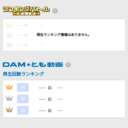
[生音]YELL
いきものがかり
----
----
1
[生音]世界に一つだけの花
点
SMAP
----
----
2
点
----
----
3
点
君はソナチネ
ドラマチックレコード
[生音]遠い恋のリフレイン
再生回数ランキング
T-BOLAN
----
1
----
回
もっと見る
----
2
----
回
DAMの新曲・ランキングなど
----
3
----
回
カラオケ最新情報をチェック！