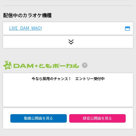
[生音]シルエット
KANA-BOON
配信中のカラオケ機種
アイネクライネ
LIVE DAM WAO!
米津玄師
わたがし
back number
2026年8月度
[生音]ただ君に晴れ
今なら採用のチャンス！ エントリー受付中
ヨルシカ
Gravity(ビデオクリップバージョン)
BUMP OF CHICKEN
DAM★ともボーカルエントリーランキング
familie
動画公開曲を見る
録音公開曲を見る
Mrs. GREEN APPLE