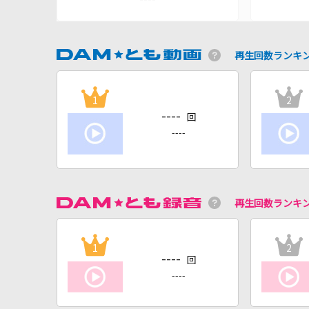
再生回数ランキ
1
2
----
回
----
再生回数ランキ
1
2
----
回
----