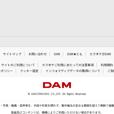
サイトマップ
お問い合わせ
DAM
DAM★とも
カラオケ＠DAM
サイトのご利用について
カラオケご利用にあたっての注意事項
利用規約
ーポリシー
クッキー設定
インフォマティブデータの取得について
ご契
© DAIICHIKOSHO CO.,LTD. All Rights Reserved.
・写真・動画・音声等を、手段や形態を問わず、著作権法の定める範囲を超えて無断で複
楽曲及びコンテンツは、機種によりご利用いただけない場合があります。