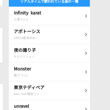
リアルタイムで歌われている曲の一覧
Infinity karat
七海うらら
アポトーシス
Official髭男dism
夜の踊り子
サカナクション
Monster
嵐(アラシ)
東京テディベア
Neru feat.鏡音リン
unravel