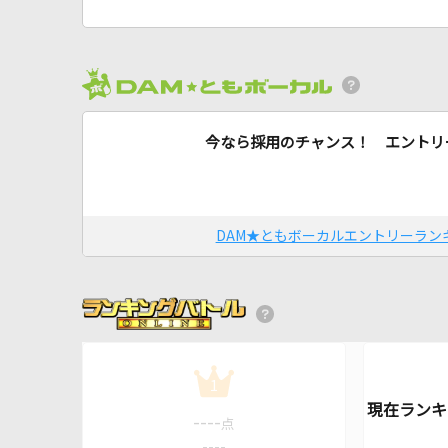
今なら採用のチャンス！ エントリ
DAM★ともボーカルエントリーラン
1
----
点
----