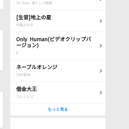
TK from 凛として時雨
[生音]地上の星
中島みゆき
Only Human(ビデオクリップバ
ージョン)
K
ネーブルオレンジ
乃木坂46
借金大王
ウルフルズ
もっと見る