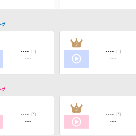
ング
3
----
----
回
回
----
----
ング
3
----
----
回
回
----
----