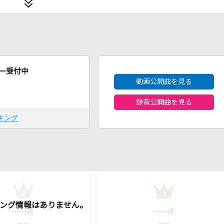
2026年8月度
ー受付中
動画公開曲を見る
録音公開曲を見る
キング
2
3
----
----
点
点
----
----