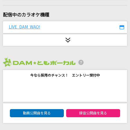
[生音]限界突破×サバイバー
氷川きよし
配信中のカラオケ機種
[オリカラ]化身
LIVE DAM WAO!
福山雅治
フロリジナル
Mrs. GREEN APPLE
2026年8月度
好きな惣菜発表ドラゴン
今なら採用のチャンス！ エントリー受付中
ンバヂ
Let's take it someday
ONE OK ROCK
DAM★ともボーカルエントリーランキング
輪廻転生
動画公開曲を見る
録音公開曲を見る
まふまふ