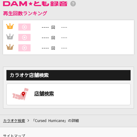
再生回数ランキング
DAMに会員登録・ログインして
カラオケをもっと楽しもう！
----
1
----
回
----
2
----
回
----
3
----
回
自宅でカラオケ歌い放題！
家族や友達と一緒に！練習にも！
カラオケ店舗検索
店舗検索
カラオケ検索
「Cursed Hurricane」の詳細
サイトマップ