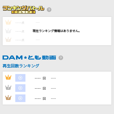
抱きしめたい
Mr.Children
----
----
1
[オリカラ]色は匂へど 散りぬるを
点
幽閉サテライト
----
----
2
点
----
----
3
点
ドラマツルギー
Eve
高嶺の花子さん
再生回数ランキング
back number
----
1
----
回
もっと見る
----
2
----
回
DAMの新曲・ランキングなど
----
3
----
回
カラオケ最新情報をチェック！