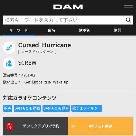
キーワード
曲名
歌手名
歌詞
Cursed Hurricane
カラオケ検索
[ カースドハリケーン ]
SCREW
カラオケ店舗検索
選曲番号：
4781-02
Get justice さぁ Wake up!
カラオケリクエスト
対応カラオケコンテンツ
全国りれき
リアルタイムで歌われている曲の一覧
デンモクアプリで予約
MYリスト保存