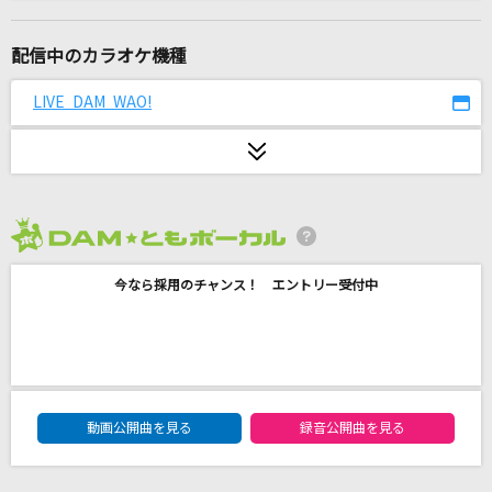
明日への翼
徳永ゆうき
配信中のカラオケ機種
PRIDE
LIVE DAM WAO!
今井美樹
I(ビデオクリップバージョン)
BUMP OF CHICKEN
2026年8月度
猫 ～THE FIRST TAKE ver.～
今なら採用のチャンス！ エントリー受付中
DISH//
M1917
a crowd of rebellion
DAM★ともボーカルエントリーランキング
迷宮シナプス
動画公開曲を見る
録音公開曲を見る
flumpool