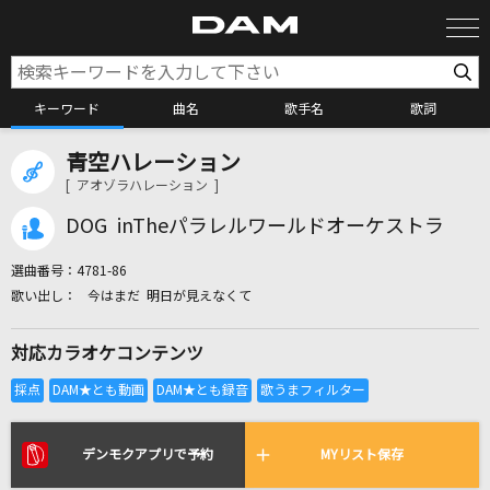
キーワード
曲名
歌手名
歌詞
青空ハレーション
カラオケ検索
[ アオゾラハレーション ]
DOG inTheパラレルワールドオーケストラ
カラオケ店舗検索
選曲番号：
4781-86
今はまだ 明日が見えなくて
カラオケリクエスト
対応カラオケコンテンツ
全国りれき
リアルタイムで歌われている曲の一覧
デンモクアプリで予約
MYリスト保存