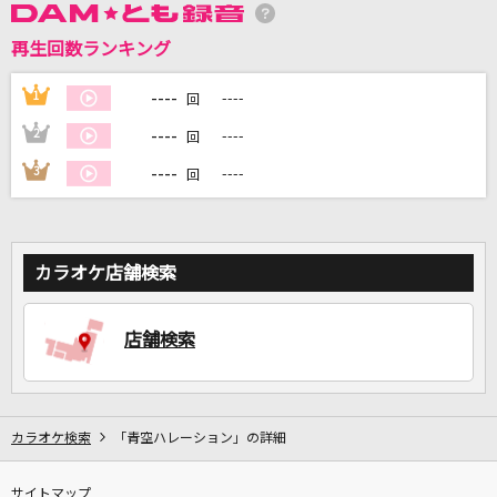
再生回数ランキング
DAMに会員登録・ログインして
カラオケをもっと楽しもう！
----
1
----
回
----
2
----
回
----
3
----
回
自宅でカラオケ歌い放題！
家族や友達と一緒に！練習にも！
カラオケ店舗検索
店舗検索
カラオケ検索
「青空ハレーション」の詳細
サイトマップ