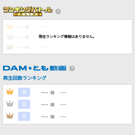
コンビニ
ブリーフ&トランクス
----
----
1
夏の日の1993
点
class
----
----
2
点
----
----
3
点
未完成婚姻論
Dannie May
TOKIMEKI Runners
再生回数ランキング
虹ヶ咲学園スクールアイドル同好会
----
1
----
回
もっと見る
----
2
----
回
DAMの新曲・ランキングなど
----
3
----
回
カラオケ最新情報をチェック！