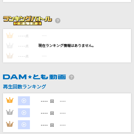
ニュー・マイ・ノーマル
Mrs. GREEN APPLE
[生音]himawari
----
Mr.Children
----
1
点
----
----
2
点
運命の人
----
----
3
点
藤田麻衣子
オワリはじまり
かりゆし58
再生回数ランキング
もっと見る
----
1
----
回
DAMの新曲・ランキングなど
----
2
----
回
カラオケ最新情報をチェック！
----
3
----
回