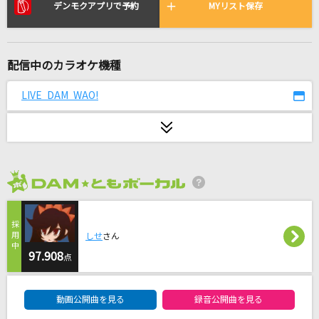
ライカ
デンモクアプリで予約
MYリスト保存
yamada feat.初音ミク
[生音]若者たち
配信中のカラオケ機種
森山直太朗(直太朗)
LIVE DAM WAO!
She Bop [シー・バップ]
Cyndi Lauper
青い果実
山口百恵
2026年8月度
ピースサイン
しせ
さん
米津玄師
97.908
点
PRIDE
DAM★ともボーカルエントリーランキング
今井美樹
動画公開曲を見る
録音公開曲を見る