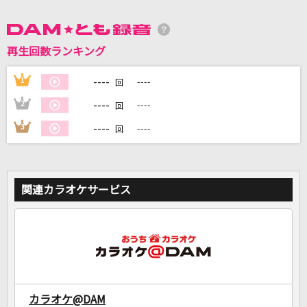
DAMに会員登録・ログインして
再生回数ランキング
カラオケをもっと楽しもう！
----
1
----
回
----
2
----
回
自宅でカラオケ歌い放題！
----
3
----
回
家族や友達と一緒に！練習にも！
関連カラオケサービス
カラオケ@DAM