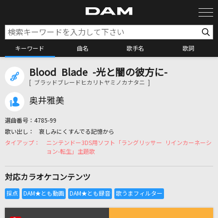
キーワード
曲名
歌手名
歌詞
Blood Blade -光と闇の彼方に-
カラオケ検索
[ ブラッドブレードヒカリトヤミノカナタニ ]
奥井雅美
カラオケ店舗検索
選曲番号：
4785-99
哀しみにくすんでる記憶から
カラオケリクエスト
ニンテンドー3DS用ソフト「ラングリッサー リインカーネーシ
ョン-転生」主題歌
全国りれき
対応カラオケコンテンツ
リアルタイムで歌われている曲の一覧