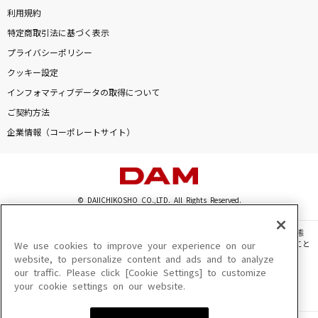
利用規約
特定商取引法に基づく表示
プライバシーポリシー
クッキー設定
インフォマティブデータの取得について
ご契約方法
企業情報（コーポレートサイト）
© DAIICHIKOSHO CO.,LTD. All Rights Reserved.
このサイトに掲載されている一切の文章・画像・写真・動画・音声等を、手段や形態
を問わず、著作権法の定める範囲を超えて無断で複製、転載、ファイル化などすること
We use cookies to improve your experience on our
を禁じます。
website, to personalize content and ads and to analyze
our traffic. Please click [Cookie Settings] to customize
楽曲及びコンテンツは、機種によりご利用いただけない場合があります。
your cookie settings on our website.
楽曲及びコンテンツの配信日、配信内容が変更になる場合があります。
楽曲によりMYリスト保存ができない場合があります。