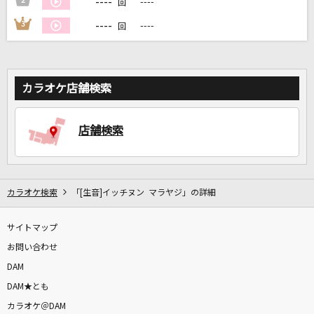
----
2
----
回
----
3
----
回
DAMに会員登録・ログインして
カラオケをもっと楽しもう！
カラオケ店舗検索
店舗検索
自宅でカラオケ歌い放題！
家族や友達と一緒に！練習にも！
カラオケ検索
「[生音]イッチヌン マラヤジ」の詳細
サイトマップ
お問い合わせ
DAM
DAM★とも
カラオケ＠DAM