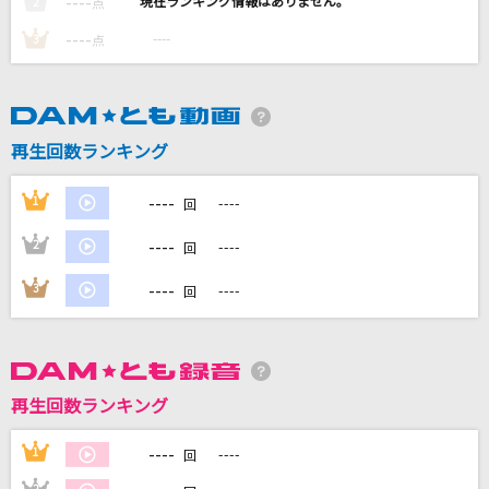
----
----
2
点
----
残酷な天使のテーゼ
----
3
点
高橋洋子
コイスルオトメ
再生回数ランキング
いきものがかり
----
1
----
Beautiful days
回
嵐(アラシ)
----
2
----
回
めざせポケモンマスター
----
3
----
回
松本梨香
もっと見る
再生回数ランキング
DAMの新曲・ランキングなど
カラオケ最新情報をチェック！
----
1
----
回