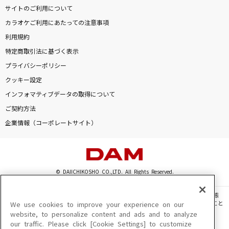
サイトのご利用について
カラオケご利用にあたっての注意事項
利用規約
特定商取引法に基づく表示
プライバシーポリシー
クッキー設定
インフォマティブデータの取得について
ご契約方法
企業情報（コーポレートサイト）
© DAIICHIKOSHO CO.,LTD. All Rights Reserved.
このサイトに掲載されている一切の文章・画像・写真・動画・音声等を、手段や形態
を問わず、著作権法の定める範囲を超えて無断で複製、転載、ファイル化などすること
We use cookies to improve your experience on our
を禁じます。
website, to personalize content and ads and to analyze
our traffic. Please click [Cookie Settings] to customize
楽曲及びコンテンツは、機種によりご利用いただけない場合があります。