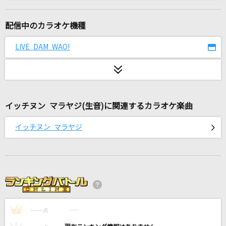
UZA
AKB48
配信中のカラオケ機種
MILABO
LIVE DAM WAO!
ずっと真夜中でいいのに。
[生音]To Love You More [トゥ・ラヴ・ユー・
モア]
Celine Dion With Special Guests Kryzler & Kompany
イッチヌン マラヤジ(生音)に関連するカラオケ楽曲
イッチヌン マラヤジ
メリクリ
BoA
[生音]君はロックを聴かない
あいみょん
ネーブルオレンジ
----
----
1
点
乃木坂46