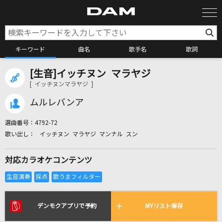
キーワード
曲名
歌手名
歌詞
[生音]イッチヌン マラヤジ
カラオケ検索
[ イッチヌンマラヤジ ]
ムルレバンア
カラオケ店舗検索
選曲番号：
4792-72
イッチヌン マラヤジ マンナル スン
カラオケリクエスト
対応カラオケコンテンツ
全国りれき
リアルタイムで歌われている曲の一覧
デンモクアプリで予約
MYリスト保存