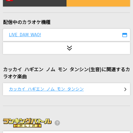
もうええわ
藤井 風
配信中のカラオケ機種
[生音]チェリー
スピッツ
LIVE DAM WAO!
Lotus
平沢進
カッカイ ハギエン ノム モン タンシン(生音)に関連するカ
光(ビデオクリップバージョン)
ラオケ楽曲
宇多田ヒカル
カッカイ ハギエン ノム モン タンシン
平熱
Mr.Children
I LOVE YOU
クリス・ハート