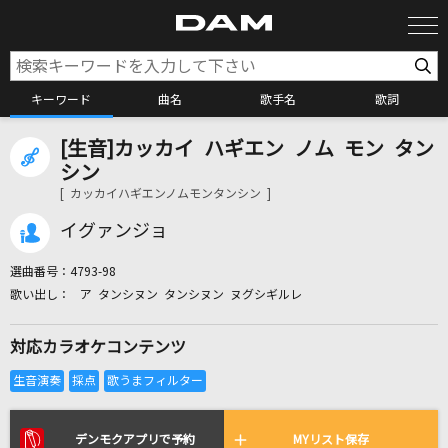
キーワード
曲名
歌手名
歌詞
[生音]カッカイ ハギエン ノム モン タン
カラオケ検索
シン
[ カッカイハギエンノムモンタンシン ]
カラオケ店舗検索
イグァンジョ
選曲番号：
4793-98
カラオケリクエスト
ア タンシヌン タンシヌン ヌグシギルレ
対応カラオケコンテンツ
全国りれき
リアルタイムで歌われている曲の一覧
デンモクアプリで予約
MYリスト保存