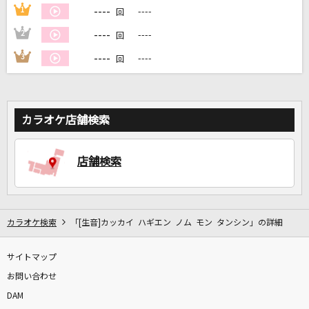
----
1
----
回
----
2
----
回
DAMに会員登録・ログインして
カラオケをもっと楽しもう！
----
3
----
回
カラオケ店舗検索
自宅でカラオケ歌い放題！
家族や友達と一緒に！練習にも！
店舗検索
カラオケ検索
「[生音]カッカイ ハギエン ノム モン タンシン」の詳細
サイトマップ
お問い合わせ
DAM