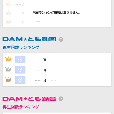
Lovers Again
----
----
1
点
EXILE
----
----
2
点
----
----
3
点
ミックスナッツ
Official髭男dism
START DASH SENSATION
再生回数ランキング
AIKATSU☆STARS!
----
1
----
回
[生音]ひまわりの約束
秦 基博
----
2
----
回
----
もっと見る
3
----
回
DAMの新曲・ランキングなど
カラオケ最新情報をチェック！
再生回数ランキング