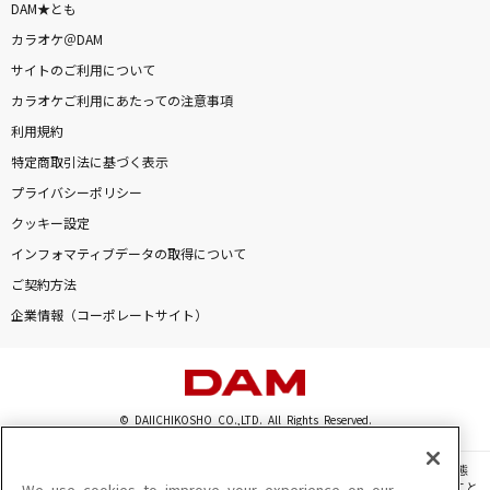
DAM★とも
カラオケ＠DAM
サイトのご利用について
カラオケご利用にあたっての注意事項
利用規約
特定商取引法に基づく表示
プライバシーポリシー
クッキー設定
インフォマティブデータの取得について
ご契約方法
企業情報（コーポレートサイト）
© DAIICHIKOSHO CO.,LTD. All Rights Reserved.
このサイトに掲載されている一切の文章・画像・写真・動画・音声等を、手段や形態
を問わず、著作権法の定める範囲を超えて無断で複製、転載、ファイル化などすること