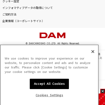
クッキー設定
インフォマティブデータの取得について
ご契約方法
企業情報（コーポレートサイト）
© DAIICHIKOSHO CO.,LTD. All Rights Reserved.
このサイトに掲載されている一切の文章・画像・写真・動画・音声等を、手段や形態
を問わず、著作権法の定める範囲を超えて無断で複製、転載、ファイル化などすること
We use cookies to improve your experience on our
を禁じます。
website, to personalize content and ads and to analyze
our traffic. Please click [Cookie Settings] to customize
楽曲及びコンテンツは、機種によりご利用いただけない場合があります。
your cookie settings on our website.
楽曲及びコンテンツの配信日、配信内容が変更になる場合があります。
楽曲によりMYリスト保存ができない場合があります。
Accept All Cookies
JASRAC許諾番号
6602250213Y31015 6602250112Y38026 6602250240Y31015
6602250241Y45122
Cookies Settings
NexTone許諾番号
ID000002945 ID000002947 ID000002937 ID000002938