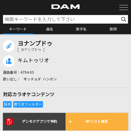
キーワード
曲名
歌手名
歌詞
ヨナンプドゥ
カラオケ検索
[ ヨナンプドゥ ]
キムトゥリオ
カラオケ店舗検索
選曲番号：
4794-05
オッチョダ ハンボン
カラオケリクエスト
対応カラオケコンテンツ
全国りれき
リアルタイムで歌われている曲の一覧
デンモクアプリで予約
MYリスト保存