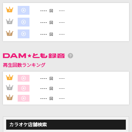
踊ろうぜ
----
1
----
回
ヨルシカ
----
2
----
回
かくれんぼ
----
3
----
回
AliA
たてっ!よこっ!ななめっ!みんなのちから!
てれび戦士
再生回数ランキング
ヒーロー(Holding Out For a Hero)
----
1
----
回
麻倉未稀
----
2
----
回
もっと見る
----
3
----
回
DAMの新曲・ランキングなど
カラオケ最新情報をチェック！
カラオケ店舗検索