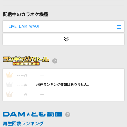
夏祭り
Whiteberry
配信中のカラオケ機種
世界に一つだけの花
LIVE DAM WAO!
SMAP
くちづけ
BUCK-TICK
[生音]カブトムシ
aiko
----
----
1
点
----
----
2
点
[良音]ちっぽけな勇気
----
----
3
点
FUNKY MONKEY BABYS
LOSER
米津玄師
再生回数ランキング