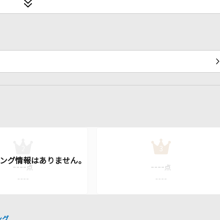
2
3
----
----
点
点
----
----
ング