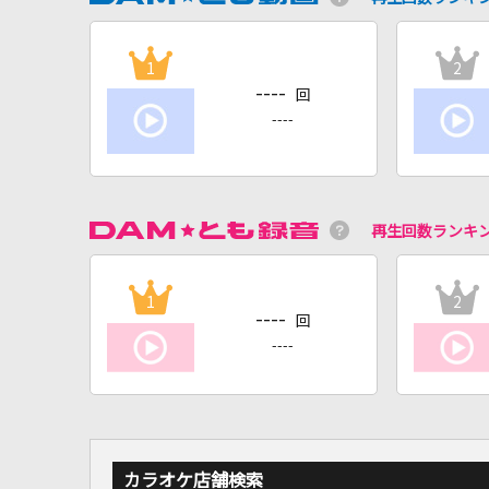
1
2
----
回
----
再生回数ランキ
1
2
----
回
----
カラオケ店舗検索