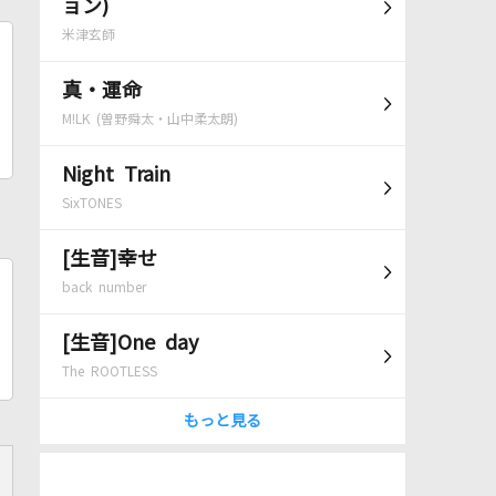
ョン)
米津玄師
真・運命
M!LK (曽野舜太・山中柔太朗)
Night Train
SixTONES
[生音]幸せ
back number
[生音]One day
The ROOTLESS
もっと見る