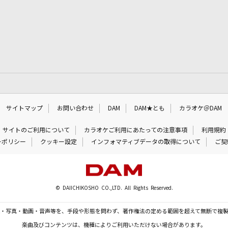
サイトマップ
お問い合わせ
DAM
DAM★とも
カラオケ＠DAM
サイトのご利用について
カラオケご利用にあたっての注意事項
利用規約
ーポリシー
クッキー設定
インフォマティブデータの取得について
ご契
© DAIICHIKOSHO CO.,LTD. All Rights Reserved.
・写真・動画・音声等を、手段や形態を問わず、著作権法の定める範囲を超えて無断で複
楽曲及びコンテンツは、機種によりご利用いただけない場合があります。