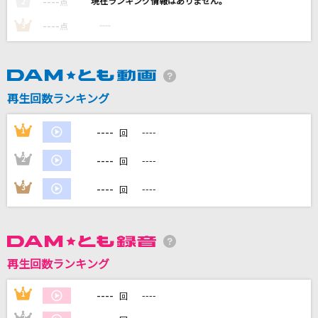
----
----
2
点
ブルーシャドウにのっかって
----
----
3
点
はしメロ
やさしさで溢れるように
Flower
再生回数ランキング
プロポーズ
----
1
----
回
なとり
----
2
----
回
Always Remember Us This Way [オールウェ
イズ・リメンバー・アス・ディス・ウェイ～2人
----
3
----
回
を忘れない]
Lady Gaga
もっと見る
再生回数ランキング
DAMの新曲・ランキングなど
----
1
----
回
カラオケ最新情報をチェック！