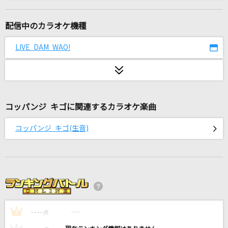
怪獣の花唄
Vaundy
配信中のカラオケ機種
Viking
LIVE DAM WAO!
Mrs. GREEN APPLE
lulu.
Mrs. GREEN APPLE
コッパンジ キゴに関連するカラオケ楽曲
Moonshine
コッパンジ キゴ(生音)
go!go!vanillas
残酷な天使のテーゼ
高橋洋子
ゴーストルール(Game Version)
----
DECO*27
----
1
点