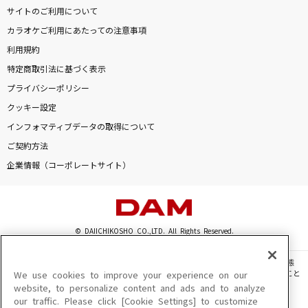
サイトのご利用について
カラオケご利用にあたっての注意事項
利用規約
特定商取引法に基づく表示
プライバシーポリシー
クッキー設定
インフォマティブデータの取得について
ご契約方法
企業情報（コーポレートサイト）
© DAIICHIKOSHO CO.,LTD. All Rights Reserved.
このサイトに掲載されている一切の文章・画像・写真・動画・音声等を、手段や形態
を問わず、著作権法の定める範囲を超えて無断で複製、転載、ファイル化などすること
We use cookies to improve your experience on our
を禁じます。
website, to personalize content and ads and to analyze
our traffic. Please click [Cookie Settings] to customize
楽曲及びコンテンツは、機種によりご利用いただけない場合があります。