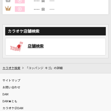
----
2
----
回
----
3
----
回
DAMに会員登録・ログインして
カラオケをもっと楽しもう！
カラオケ店舗検索
店舗検索
自宅でカラオケ歌い放題！
家族や友達と一緒に！練習にも！
カラオケ検索
「コッパンジ キゴ」の詳細
サイトマップ
お問い合わせ
DAM
DAM★とも
カラオケ＠DAM