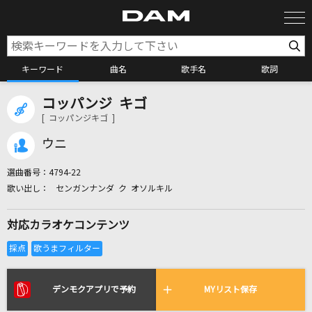
キーワード
曲名
歌手名
歌詞
コッパンジ キゴ
カラオケ検索
[ コッパンジキゴ ]
ウニ
カラオケ店舗検索
選曲番号：
4794-22
センガンナンダ ク オソルキル
カラオケリクエスト
対応カラオケコンテンツ
全国りれき
リアルタイムで歌われている曲の一覧
デンモクアプリで予約
MYリスト保存